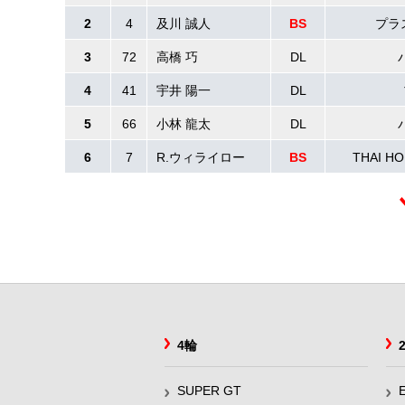
2
4
及川 誠人
BS
プラ
3
72
高橋 巧
DL
4
41
宇井 陽一
DL
5
66
小林 龍太
DL
6
7
R.ウィライロー
BS
THAI H
4輪
SUPER GT