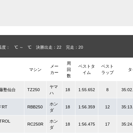
温度： ℃ ～ ℃
決勝出走：22
完走：20
周
メー
ベストタ
ベスト
マシン
回
タ
カー
イム
ラップ
数
ヤマ
藤塾仙台
TZ250
18
1:55.652
8
35:02
ハ
ホン
RT
RBB250
18
1:56.359
12
35:13
ダ
STROL
ホン
RC250R
18
1:56.475
17
35:24
ダ