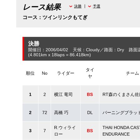
レース結果
決勝
予選
コース：ツインリンクもてぎ
決勝
開催日：2006/04/02
天候：Cloudy
路面：Dry
路面
(4.801
km
x 18laps = 86.418
km
)
タイ
順位
No
ライダー
チーム
ヤ
1
2
横江 竜司
BS
RT森のくまさん佐
2
72
高橋 巧
DL
バーニングブラッド
R.ウィライ
THAI HONDA CA
3
7
BS
ロー
ENDURANCE