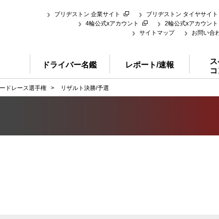
ブリヂストン 企業サイト
ブリヂストン タイヤサイト
4輪公式xアカウント
2輪公式xアカウント
サイトマップ
お問い合
ス
ドライバー名鑑
レポート/速報
コ
ードレース選手権
>
リザルト決勝/予選