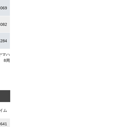
.069
.082
.284
ヤマハ
8周
イム
.641