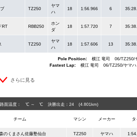
ヤマ
ーブ
TZ250
18
1:56.966
6
35:28
ハ
ホン
RT
RBB250
18
1:57.720
7
35:38
ダ
ヤマ
ス
TZ250
18
1:57.606
13
35:38
ハ
Pole Position:
横江 竜司
06/TZ250
Fastest Lap:
横江 竜司
06/TZ250
ヤマハ
さらに見る
路面温度： ℃ ～ ℃
決勝出走：24
(4.801
km
)
チーム
マシン
メーカー
タ
T森のくまさん佐藤塾仙台
TZ250
ヤマハ
1:54