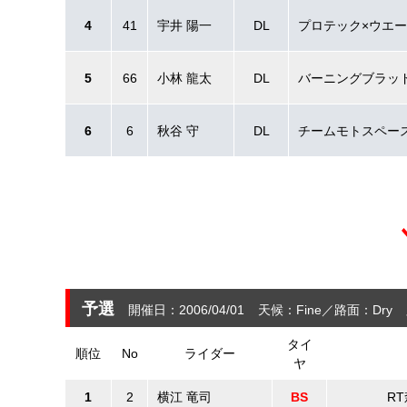
4
41
宇井 陽一
DL
プロテック×ウエ
5
66
小林 龍太
DL
バーニングブラッド
6
6
秋谷 守
DL
チームモトスペー
予選
開催日：2006/04/01
天候：Fine
路面：Dry
タイ
順位
No
ライダー
ヤ
1
2
横江 竜司
BS
R