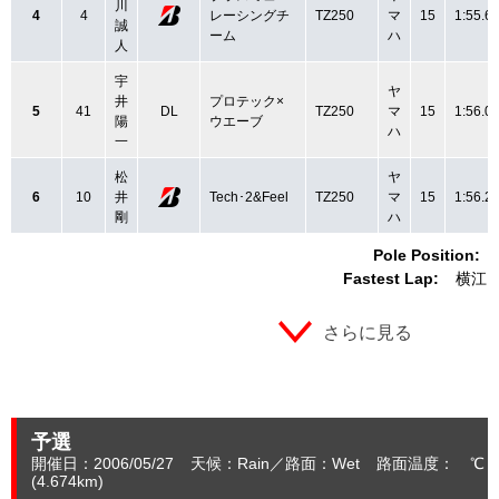
川
4
4
レーシングチ
TZ250
マ
15
1:55.6
誠
ーム
ハ
人
宇
ヤ
井
プロテック×
5
41
DL
TZ250
マ
15
1:56.0
陽
ウエーブ
ハ
一
松
ヤ
6
10
井
Tech･2&Feel
TZ250
マ
15
1:56.2
剛
ハ
Pole Position:
Fastest Lap:
横江 
さらに見る
予選
開催日：2006/05/27
天候：Rain
路面：Wet
路面温度： ℃ 
(4.674
km
)