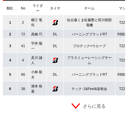
ライダ
順位
No
タイヤ
チーム
マシ
ー
横江 竜
仙台森くま佐藤塾と田川朝部
1
2
TZ25
司
電機
2
72
高橋 巧
DL
バーニングブラッドRT
RBB2
宇井 陽
3
41
DL
プロテック×ウエーブ
TZ25
一
及川 誠
プラスミューレーシングチー
4
4
TZ25
人
ム
小林 龍
5
66
DL
バーニングブラッドRT
RBB2
太
濱本 裕
6
38
テック･2&Feel&栄裕会
TZ25
基
さらに見る