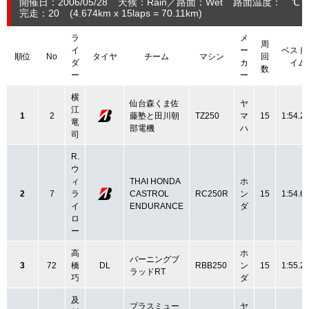
開催日：2006/05/28
天候：Rain
路面：Wet
路面温度： ℃ 
完走：20
(4.674
km
x 15laps = 70.11
km
)
ラ
メ
周
イ
ー
ベスト
順位
No
タイヤ
チーム
マシン
回
ダ
カ
イム
数
ー
ー
横
仙台森くま佐
ヤ
江
1
2
藤塾と田川朝
TZ250
マ
15
1:54.2
竜
部電機
ハ
司
R.
ウ
ィ
THAI HONDA
ホ
2
7
ラ
CASTROL
RC250R
ン
15
1:54.6
イ
ENDURANCE
ダ
ロ
ー
高
ホ
バーニングブ
3
72
橋
DL
RBB250
ン
15
1:55.2
ラッドRT
巧
ダ
及
プラスミュー
ヤ