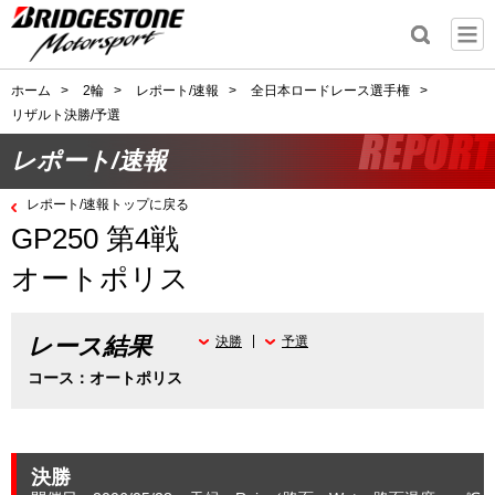
ホーム
>
2輪
>
レポート/速報
>
全日本ロードレース選手権
>
リザルト決勝/予選
レポート/速報
レポート/速報トップに戻る
GP250 第4戦
オートポリス
レース結果
決勝
予選
コース：オートポリス
決勝