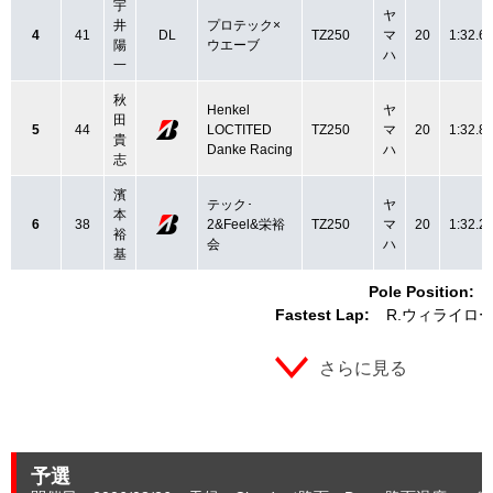
宇
ヤ
井
プロテック×
4
41
DL
TZ250
マ
20
1:32.6
陽
ウエーブ
ハ
一
秋
Henkel
ヤ
田
5
44
LOCTITED
TZ250
マ
20
1:32.8
貴
Danke Racing
ハ
志
濱
テック･
ヤ
本
6
38
2&Feel&栄裕
TZ250
マ
20
1:32.2
裕
会
ハ
基
Pole Position:
Fastest Lap:
R.ウィライロ
さらに見る
予選