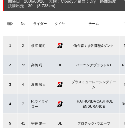
開催日：2006/08/26
天候：Cloudy
路面：Dry
路面温度： ℃
決勝出走：30
(3.738
km
)
順位
No
ライダー
タイヤ
チーム
マ
1
2
横江 竜司
仙台森くま佐藤塾&ダンク
TZ
2
72
高橋 巧
DL
バーニングブラッドRT
RB
プラスミューレーシングチー
3
4
及川 誠人
TZ
ム
R.ウィライ
THAI HONDA CASTROL
4
7
RC
ロー
ENDURANCE
5
41
宇井 陽一
DL
プロテック×ウエーブ
TZ