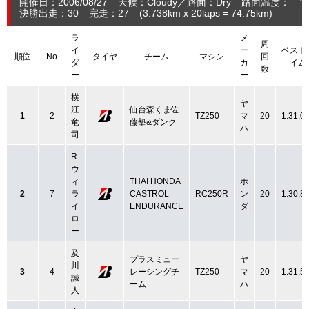
開催日：2006/08/27
天候：Cloudy
路面：Dry
路面温度： ℃
決勝出走：30
完走：27
(3.738
km
x 20laps = 74.75
km
)
ラ
メ
周
イ
ー
ベスト
順位
No
タイヤ
チーム
マシン
回
ダ
カ
イム
数
ー
ー
横
ヤ
江
仙台森くま佐
1
2
TZ250
マ
20
1:31.0
竜
藤塾&ダンク
ハ
司
R.
ウ
ィ
THAI HONDA
ホ
2
7
ラ
CASTROL
RC250R
ン
20
1:30.8
イ
ENDURANCE
ダ
ロ
ー
及
プラスミュー
ヤ
川
3
4
レーシングチ
TZ250
マ
20
1:31.5
誠
ーム
ハ
人