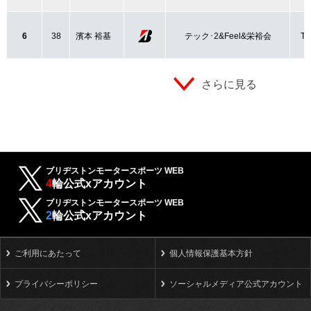
6
38
濱本 裕基
テック･2&Feel&栄裕会
TZ
さらに見る
ブリヂストンモータースポーツ WEB
4
輪公式xアカウント
ブリヂストンモータースポーツ WEB
2
輪公式xアカウント
ご利用にあたって
個人情報保護基本方針
プライバシーポリシー
ソーシャルメディア公式アカウント