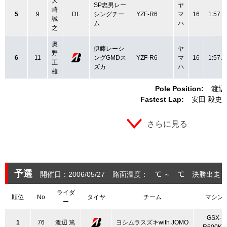
大
SP忠男レー
ヤ
崎
5
9
DL
シングチー
YZF-R6
マ
16
1:57.4
誠
ム
ハ
之
奥
伊藤レーシ
ヤ
野
6
11
ングGMDス
YZF-R6
マ
16
1:57.3
正
ズカ
ハ
雄
Pole Position:
渡辺
Fastest Lap:
安田 毅史
さらに見る
予選
開催日：2006/05/27
路面温度： ℃ ～ ℃
決勝出走：
ライダ
順位
No
タイヤ
チーム
マシン
ー
GSX-
1
76
渡辺 篤
ヨシムラスズキwith JOMO