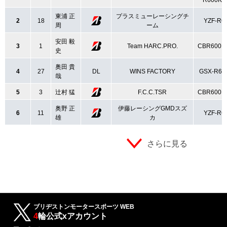
R600K6
東浦 正
プラスミューレーシングチ
2
18
YZF-R6
周
ーム
安田 毅
3
1
Team HARC.PRO.
CBR600R
史
奥田 貴
4
27
DL
WINS FACTORY
GSX-R60
哉
5
3
辻村 猛
F.C.C.TSR
CBR600R
奥野 正
伊藤レーシングGMDスズ
6
11
YZF-R6
雄
カ
さらに見る
ブリヂストンモータースポーツ WEB
4
輪公式xアカウント