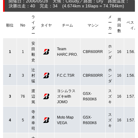
開催日：2006/05/28
天候：Cloudy
路面：Dry
路面温度： ℃
決勝出走：40
完走：34
(4.674
km
x 16laps = 74.784
km
)
ラ
メ
周
イ
ー
ベスト
順位
No
タイヤ
チーム
マシン
回
ダ
カ
イム
数
ー
ー
安
ホ
田
Team
1
1
CBR600RR
ン
16
1:56.4
毅
HARC.PRO.
ダ
史
辻
ホ
2
3
村
F.C.C.TSR
CBR600RR
ン
16
1:56.4
猛
ダ
渡
ヨシムラス
ス
GSX-
3
76
辺
ズキwith
ズ
16
1:57.0
R600K6
篤
JOMO
キ
寺
ス
本
Moto Map
GSX-
4
5
ズ
16
1:57.0
幸
VEGA
R600K6
キ
司