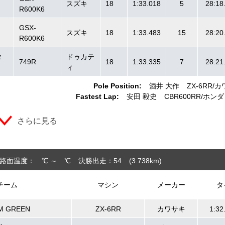
スズキ
18
1:33.018
5
28:18
R600K6
GSX-
スズキ
18
1:33.483
15
28:20
R600K6
タ
ドゥカテ
749R
18
1:33.335
7
28:21
ィ
Pole Position:
酒井 大作
ZX-6RR
カ
Fastest Lap:
安田 毅史
CBR600RR
ホンダ
さらに見る
路面温度： ℃ ～ ℃
決勝出走：54
(3.738
km
)
チーム
マシン
メーカー
タ
M GREEN
ZX-6RR
カワサキ
1:32