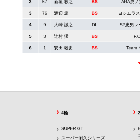
2
57
新垣 敏之
BS
ARA虎ノ穴
3
76
渡辺 篤
BS
ヨシムラスズ
4
9
大崎 誠之
DL
SP忠男
5
3
辻村 猛
BS
F.
6
1
安田 毅史
BS
Team 
4輪
SUPER GT
スーパー耐久シリーズ