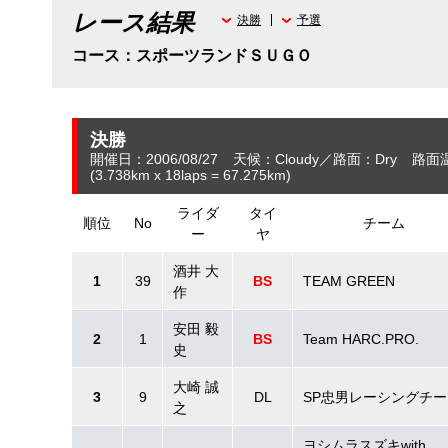
レース結果
決勝
予選
コース：スポーツランドＳＵＧＯ
決勝
開催日：2006/08/27
天候：Cloudy
路面：Dry
路面
(3.738
km
x 18laps = 67.275
km
)
ライダ
タイ
順位
No
チーム
ー
ヤ
酒井 大
1
39
BS
TEAM GREEN
作
安田 毅
2
1
BS
Team HARC.PRO.
史
大崎 誠
3
9
DL
SP忠男レーシングチー
之
ヨシムラスズキwith