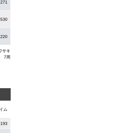
.271
.530
.220
ワサキ
7周
イム
.193