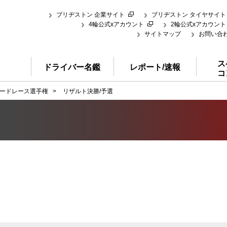
ブリヂストン 企業サイト
ブリヂストン タイヤサイト
4輪公式xアカウント
2輪公式xアカウント
サイトマップ
お問い合
ス
ドライバー名鑑
レポート/速報
コ
ードレース選手権
>
リザルト決勝/予選