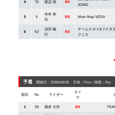
4
76
渡辺 篤
BS
JOMO
寺本 幸
5
5
BS
Moto Map VEGA
司
須貝 義
チームスガイ&フクダ
6
53
BS
行
クニカ
予選
開催日：2006/08/26
天候：Fine
路面：Dry
タイ
順位
No
ライダー
ヤ
1
39
酒井 大作
BS
TEA