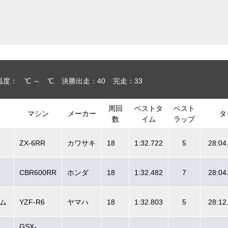
温度： ℃ ～ ℃
決勝出走：40
完走：33
周回
ベストタ
ベスト
マシン
メーカー
タ
数
イム
ラップ
ZX-6RR
カワサキ
18
1:32.722
5
28:04
CBR600RR
ホンダ
18
1:32.482
7
28:04
ム
YZF-R6
ヤマハ
18
1:32.803
5
28:12
GSX-