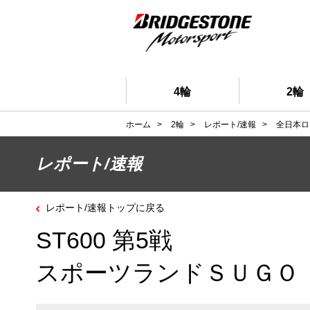
4輪
2輪
ホーム
>
2輪
>
レポート/速報
>
全日本ロ
レポート/速報
レポート/速報トップに戻る
ST600 第5戦
スポーツランドＳＵＧＯ