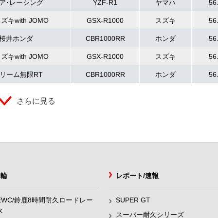
ア･レーシング
YZF-R1
ヤマハ
56
キwith JOMO
GSX-R1000
スズキ
56
m桜井ホンダ
CBR1000RR
ホンダ
56
キwith JOMO
GSX-R1000
スズキ
56
リーム無限RT
CBR1000RR
ホンダ
56
さらに見る
2輪
レポート/速報
EWC/鈴鹿8時間耐久ロードレー
SUPER GT
ス
スーパー耐久シリーズ