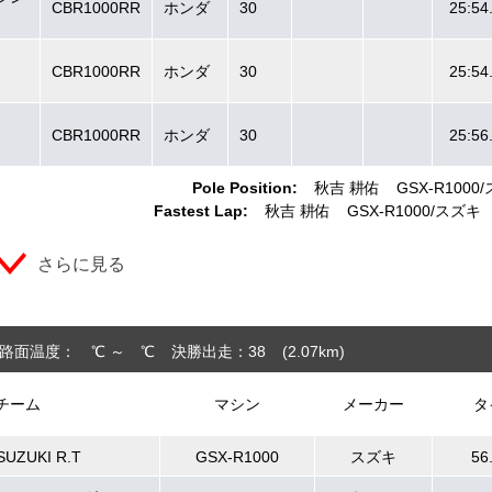
CBR1000RR
ホンダ
30
25:54
CBR1000RR
ホンダ
30
25:54
CBR1000RR
ホンダ
30
25:56
Pole Position:
秋吉 耕佑
GSX-R1000
Fastest Lap:
秋吉 耕佑
GSX-R1000
スズキ
さらに見る
路面温度： ℃ ～ ℃
決勝出走：38
(2.07
km
)
チーム
マシン
メーカー
タ
SUZUKI R.T
GSX-R1000
スズキ
56