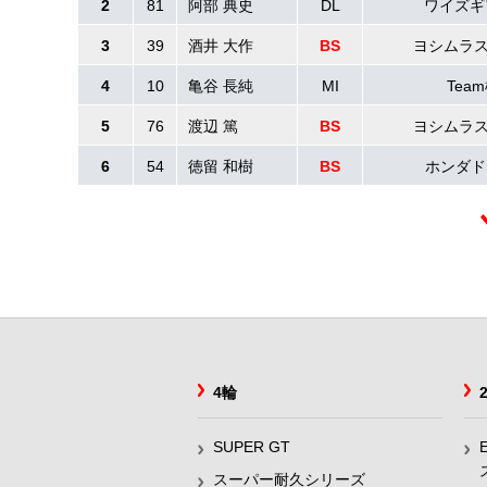
2
81
阿部 典史
DL
ワイズギ
3
39
酒井 大作
BS
ヨシムラスズ
4
10
亀谷 長純
MI
Tea
5
76
渡辺 篤
BS
ヨシムラスズ
6
54
徳留 和樹
BS
ホンダド
4輪
SUPER GT
スーパー耐久シリーズ