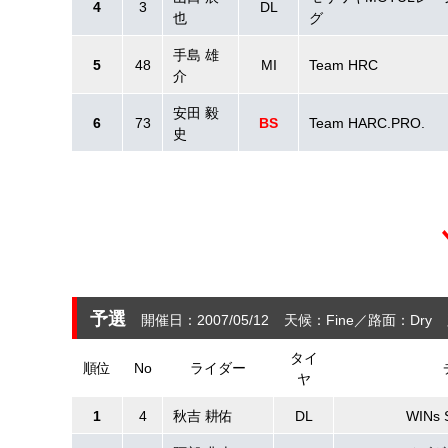
4
3
DL
也
グ
手島 雄
5
48
MI
Team HRC
介
安田 毅
6
73
BS
Team HARC.PRO.
史
予選
開催日：2007/05/12
天候：Fine
路面：Dry
タイ
順位
No
ライダー
ヤ
1
4
秋吉 耕佑
DL
WINs 