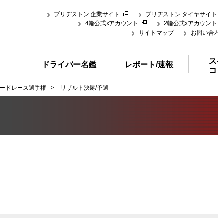
ブリヂストン 企業サイト
ブリヂストン タイヤサイト
4輪公式xアカウント
2輪公式xアカウント
サイトマップ
お問い合
ス
ドライバー名鑑
レポート/速報
コ
ードレース選手権
>
リザルト決勝/予選