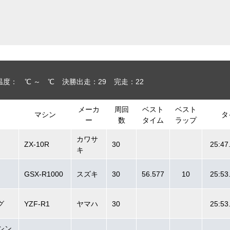
温度： ℃ ～ ℃
決勝出走：29
完走：22
メーカ
周回
ベスト
ベスト
マシン
タ
ー
数
タイム
ラップ
カワサ
ZX-10R
30
25:47
キ
GSX-R1000
スズキ
30
56.577
10
25:53
グ
YZF-R1
ヤマハ
30
25:53
シン