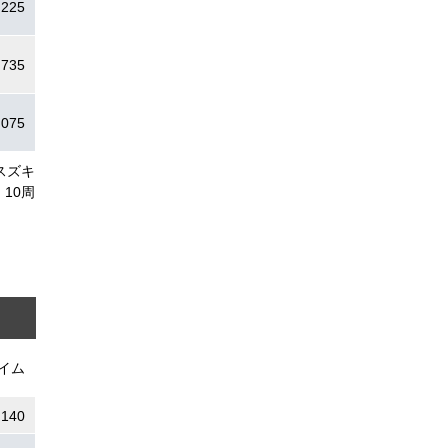
.225
.735
.075
スズキ
10周
イム
.140