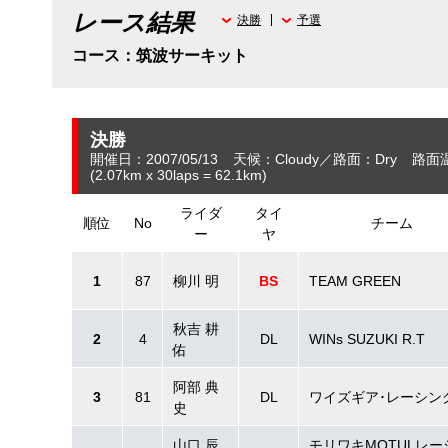
レース結果
決勝
予選
コース：筑波サーキット
決勝
開催日：2007/05/13
天候：Cloudy
路面：Dry
路面
(2.07
km
x 30laps = 62.1
km
)
ライダ
タイ
順位
No
チーム
ー
ヤ
1
87
柳川 明
BS
TEAM GREEN
秋吉 耕
2
4
DL
WINs SUZUKI R.T
佑
阿部 典
3
81
DL
ワイズギア･レーシン
史
山口 辰
モリワキMOTULレー