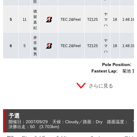
臣
徳
ヤ
留
5
11
TEC.2&Feel
TZ125
マ
18
1:48.160
真
ハ
紀
井
ヤ
手
6
5
TEC.2&Feel
TZ125
マ
18
1:48.312
敏
ハ
男
Pole Position:
Fastest Lap:
菊池 寛
さらに見る
予選
開催日：2007/09/29
天候：Cloudy
路面：Dry
路面温度： ℃
決勝出走：50
(3.703
km
)