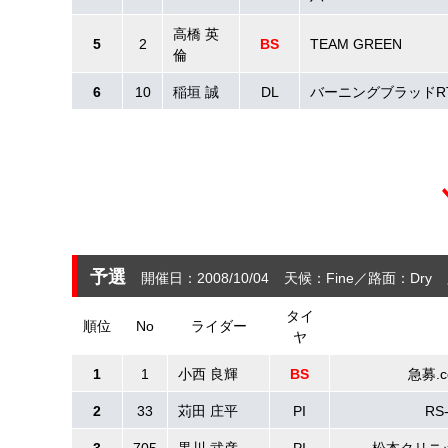
高橋 英
5
2
BS
TEAM GREEN
倫
6
10
稲垣 誠
DL
バーニングブラッドR
予選
開催日：2008/10/04
天候：Fine
路面：Dry
タイ
順位
No
ライダー
ヤ
1
1
小西 良輝
BS
急募.c
2
33
苅田 庄平
PI
RS