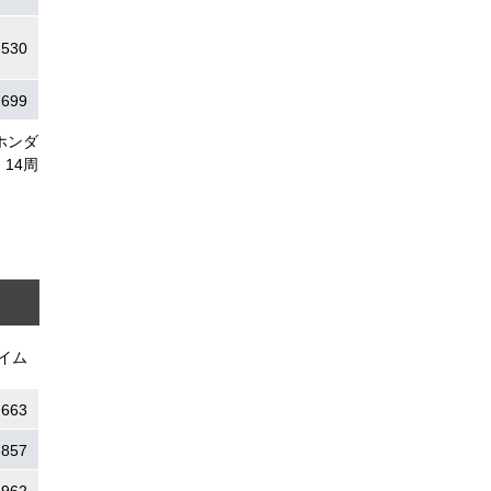
.530
.699
ホンダ
14周
イム
.663
.857