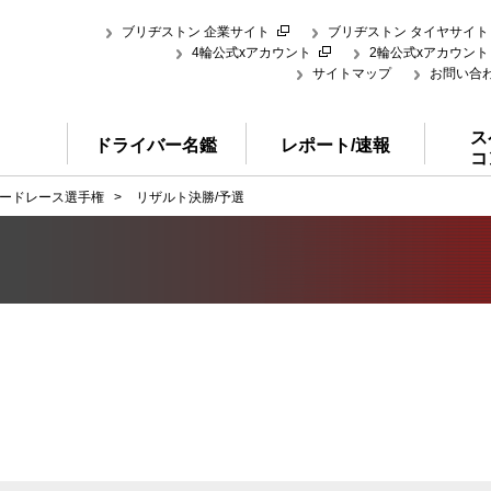
ブリヂストン 企業サイト
ブリヂストン タイヤサイト
4輪公式xアカウント
2輪公式xアカウント
サイトマップ
お問い合
ス
ドライバー名鑑
レポート/速報
コ
ードレース選手権
>
リザルト決勝/予選