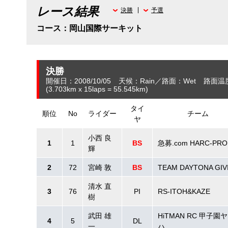
レース結果
決勝
予選
コース：岡山国際サーキット
決勝
開催日：2008/10/05
天候：Rain
路面：Wet
路面温
(3.703
km
x 15laps = 55.545
km
)
タイ
順位
No
ライダー
チーム
ヤ
小西 良
1
1
BS
急募.com HARC-PRO
輝
2
72
宮崎 敦
BS
TEAM DAYTONA GIV
清水 直
3
76
PI
RS-ITOH&KAZE
樹
武田 雄
HiTMAN RC 甲子園
4
5
DL
一
ハ