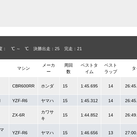
度： ℃ ～ ℃
決勝出走：25
完走：21
メーカ
周回
ベストタ
ベスト
マシン
タ
ー
数
イム
ラップ
CBR600RR
ホンダ
15
1:45.695
14
26:45
I
YZF-R6
ヤマハ
15
1:45.312
14
26:45
カワサ
ZX-6R
15
1:44.852
14
26:49
キ
ヤマ
YZF-R6
ヤマハ
15
1:46.656
13
27:00