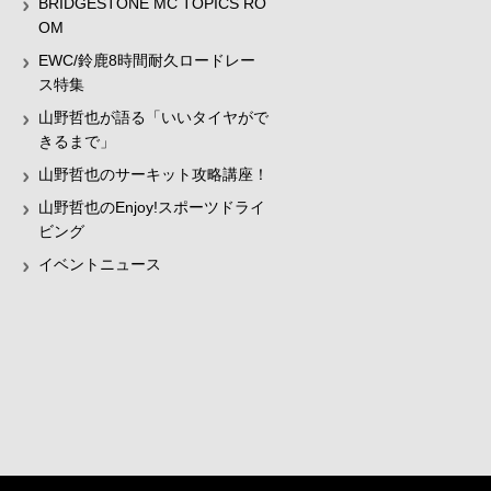
BRIDGESTONE MC TOPICS RO
OM
EWC/鈴鹿8時間耐久ロードレー
ス特集
山野哲也が語る「いいタイヤがで
きるまで」
山野哲也のサーキット攻略講座！
山野哲也のEnjoy!スポーツドライ
ビング
イベントニュース