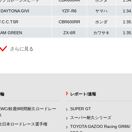
ックガレージスピード
CBR600RR
ホンダ
1:34
DAYTONA GIVI
YZF-R6
ヤマハ
1:34
F.C.C.TSR
CBR600RR
ホンダ
1:35
EAM GREEN
ZX-6R
カワサキ
1:35
さらに見る
2輪
レポート/速報
EWC/鈴鹿8時間耐久ロードレー
SUPER GT
ス
スーパー耐久シリーズ
全日本ロードレース選手権
TOYOTA GAZOO Racing GR86/