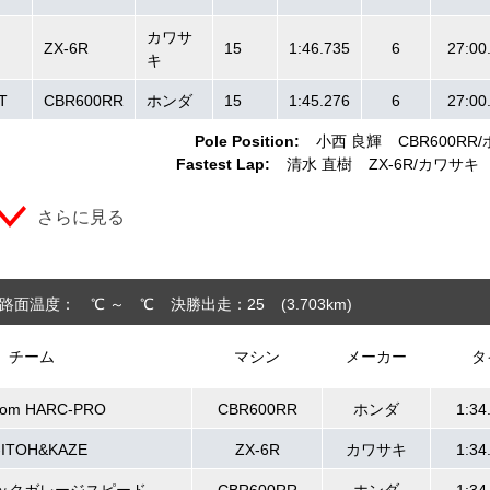
カワサ
ZX-6R
15
1:46.735
6
27:00
キ
T
CBR600RR
ホンダ
15
1:45.276
6
27:00
Pole Position:
小西 良輝
CBR600RR
Fastest Lap:
清水 直樹
ZX-6R
カワサキ
さらに見る
路面温度： ℃ ～ ℃
決勝出走：25
(3.703
km
)
チーム
マシン
メーカー
タ
om HARC-PRO
CBR600RR
ホンダ
1:34
-ITOH&KAZE
ZX-6R
カワサキ
1:34