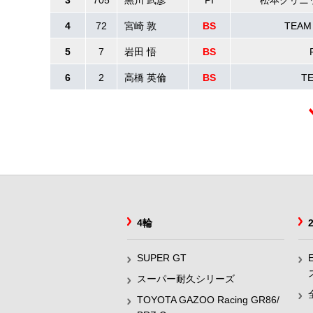
3
705
黒川 武彦
PI
松本クリニ
4
72
宮崎 敦
BS
TEAM 
5
7
岩田 悟
BS
6
2
高橋 英倫
BS
T
4輪
SUPER GT
スーパー耐久シリーズ
TOYOTA GAZOO Racing GR86/