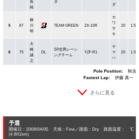
長
ダ
ダ
純
カ
柳
ワ
5
87
川
TEAM GREEN
ZX-10R
20
1:51
サ
明
キ
大
ヤ
崎
SP忠男レーシ
6
75
DL
YZF-R1
マ
20
1:51
誠
ングチーム
ハ
之
Pole Position:
秋吉 
Fastest Lap:
伊藤 真一
さらに見る
予選
開催日：2008/04/05
天候：Fine
路面：Dry
路面温度： ℃ 
(4.801
km
)