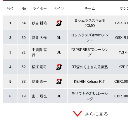
順位
No
ライダー
タイヤ
チーム
マシン
ヨシムラスズキwith
1
64
秋吉 耕佑
GSX-R10
JOMO
ヨシムラスズキwithデン
2
39
酒井 大作
DL
GSX-R10
ソー
中須賀 克
YSP&PRESTOレーシン
3
21
DL
YZF-R1
行
グ
4
62
横江 竜司
RT森のくまさん佐藤塾
YZF-R1
5
33
伊藤 真一
KEIHIN Kohara R.T.
CBR1000
モリワキMOTULレーシ
6
19
山口 辰也
DL
CBR1000
ング
さらに見る