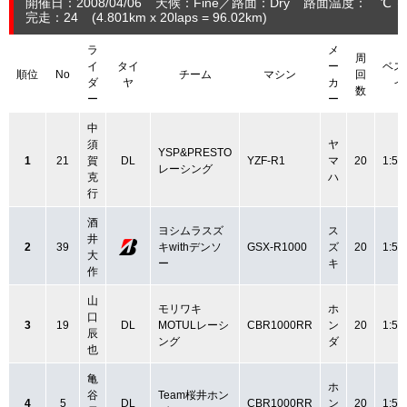
開催日：2008/04/06
天候：Fine
路面：Dry
路面温度： ℃ 
完走：24
(4.801
km
x 20laps = 96.02
km
)
ラ
メ
周
イ
タイ
ー
ベス
順位
No
チーム
マシン
回
ダ
ヤ
カ
イ
数
ー
ー
中
須
ヤ
YSP&PRESTO
1
21
賀
DL
YZF-R1
マ
20
1:51
レーシング
克
ハ
行
酒
ヨシムラスズ
ス
井
2
39
キwithデンソ
GSX-R1000
ズ
20
1:50
大
ー
キ
作
山
モリワキ
ホ
口
3
19
DL
MOTULレーシ
CBR1000RR
ン
20
1:51
辰
ング
ダ
也
亀
ホ
谷
Team桜井ホン
4
5
DL
CBR1000RR
ン
20
1:51