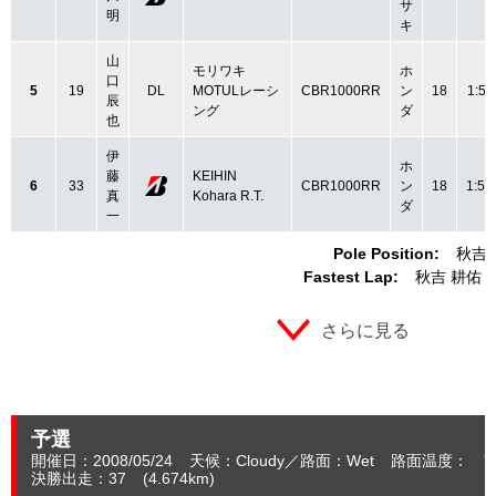
サ
明
キ
山
モリワキ
ホ
口
5
19
DL
MOTULレーシ
CBR1000RR
ン
18
1:51
辰
ング
ダ
也
伊
ホ
藤
KEIHIN
6
33
CBR1000RR
ン
18
1:51
真
Kohara R.T.
ダ
一
Pole Position:
秋吉 
Fastest Lap:
秋吉 耕佑
さらに見る
予選
開催日：2008/05/24
天候：Cloudy
路面：Wet
路面温度： ℃
決勝出走：37
(4.674
km
)