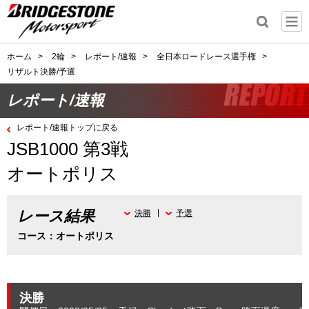
ホーム
>
2輪
>
レポート/速報
>
全日本ロードレース選手権
>
リザルト決勝/予選
レポート/速報
レポート/速報トップに戻る
JSB1000 第3戦
オートポリス
レース結果
決勝
予選
コース：オートポリス
決勝