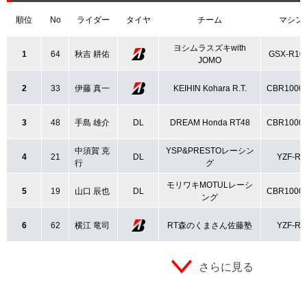
順位
No
ライダー
タイヤ
チーム
マシン
ヨシムラスズキwith
1
64
秋吉 耕佑
GSX-R10
JOMO
2
33
伊藤 真一
KEIHIN Kohara R.T.
CBR1000
3
48
手島 雄介
DL
DREAM Honda RT48
CBR1000
中須賀 克
YSP&PRESTOレーシン
4
21
DL
YZF-R1
行
グ
モリワキMOTULレーシ
5
19
山口 辰也
DL
CBR1000
ング
6
62
横江 竜司
RT森のくまさん佐藤塾
YZF-R1
さらに見る