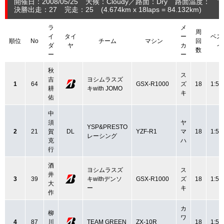
開催日：2008/05/25
天候：Cloudy
路面：Dry
路面温度： ℃
決勝出走：27
完走：25
(4.674
km
x 18laps = 84.132
km
)
ラ
メ
周
イ
タイ
ー
ベス
順位
No
チーム
マシン
回
ダ
ヤ
カ
イ
数
ー
ー
秋
ス
吉
ヨシムラスズ
1
64
GSX-R1000
ズ
18
1:50
耕
キwith JOMO
キ
佑
中
須
ヤ
YSP&PRESTO
2
21
賀
DL
YZF-R1
マ
18
1:50
レーシング
克
ハ
行
酒
ヨシムラスズ
ス
井
3
39
キwithデンソ
GSX-R1000
ズ
18
1:50
大
ー
キ
作
カ
柳
ワ
4
87
川
TEAM GREEN
ZX-10R
18
1:50