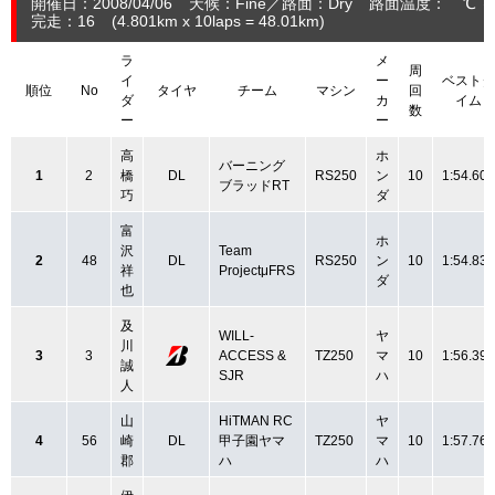
開催日：2008/04/06
天候：Fine
路面：Dry
路面温度： ℃ 
完走：16
(4.801
km
x 10laps = 48.01
km
)
ラ
メ
周
イ
ー
ベストタ
順位
No
タイヤ
チーム
マシン
回
ダ
カ
イム
数
ー
ー
高
ホ
バーニング
1
2
橋
DL
RS250
ン
10
1:54.609
ブラッドRT
巧
ダ
富
ホ
沢
Team
2
48
DL
RS250
ン
10
1:54.834
祥
ProjectμFRS
ダ
也
及
WILL-
ヤ
川
3
3
ACCESS &
TZ250
マ
10
1:56.394
誠
SJR
ハ
人
山
HiTMAN RC
ヤ
4
56
崎
DL
甲子園ヤマ
TZ250
マ
10
1:57.768
郡
ハ
ハ