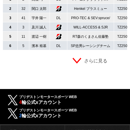
2
32
関口 太郎
Henkel プラスミュー
TZ250
3
41
宇井 陽一
DL
PRO-TEC & SEV.spruce/
TZ250
4
3
及川 誠人
WILL-ACCESS & SJR
TZ250
5
11
渡辺 一樹
RT森のくまさん佐藤塾
TZ250
6
5
濱本 裕基
DL
SP忠男レーシングチーム
TZ250
さらに見る
ブリヂストンモータースポーツ WEB
4
輪公式xアカウント
ブリヂストンモータースポーツ WEB
2
輪公式xアカウント