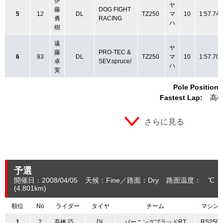
伊
ヤ
藤
DOG FIGHT
5
12
DL
TZ250
マ
10
1:57.746
勇
RACING
ハ
樹
遠
ヤ
藤
PRO-TEC &
6
93
DL
TZ250
マ
10
1:57.705
卓
SEV.spruce/
ハ
実
Pole Position:
Fastest Lap:
高橋
さらに見る
予選
開催日：2008/04/05
天候：Fine
路面：Dry
路面温度： ℃ 
(4.801
km
)
順位
No
ライダー
タイヤ
チーム
マシン
1
2
高橋 巧
DL
バーニングブラッドRT
RS250