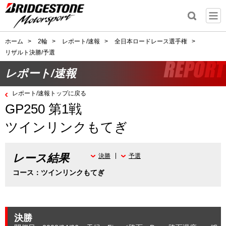
ホーム
>
2輪
>
レポート/速報
>
全日本ロードレース選手権
>
リザルト決勝/予選
レポート/速報
レポート/速報トップに戻る
GP250 第1戦
ツインリンクもてぎ
レース結果
決勝
予選
コース：ツインリンクもてぎ
決勝