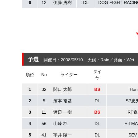
6
12
伊藤 勇樹
DL
DOG FIGHT RACIN
予選
開催日：2008/05/10
天候：Rain
路面：Wet
タイ
順位
No
ライダー
ヤ
1
32
関口 太郎
BS
He
2
5
濱本 裕基
DL
SP忠
3
11
渡辺 一樹
BS
RT
4
56
山崎 郡
DL
HiTM
5
41
宇井 陽一
DL
SEV.