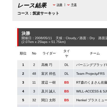
レース結果
決勝
予選
コース：筑波サーキット
決勝
開催日：2008/05/11
天候：Cloudy
路面：Dry
路面
(2.07
km
x 25laps = 51.75
km
)
タイ
順位
No
ライダー
チーム
ヤ
1
2
高橋 巧
DL
バーニングブラッド
2
48
富沢 祥也
DL
Team ProjectμFRS
3
11
渡辺 一樹
BS
RT森のくまさん佐
4
3
及川 誠人
BS
WILL-ACCESS & SJ
5
32
関口 太郎
BS
Henkel プラスミュ