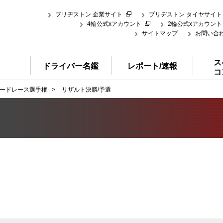
ブリヂストン 企業サイト
ブリヂストン タイヤサイト
4輪公式xアカウント
2輪公式xアカウント
サイトマップ
お問い合
ス
ドライバー名鑑
レポート/速報
コ
ードレース選手権
>
リザルト決勝/予選