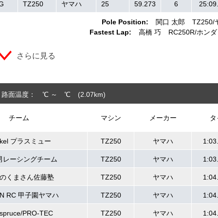
G
TZ250
ヤマハ
25
59.273
6
25:09
Pole Position:
関口 太郎
TZ250
Fastest Lap:
高橋 巧
RC250R
ホンダ
さらに見る
路面温度： ℃ ～ ℃
(2.07
km
)
チーム
マシン
メーカー
タ
nkel プラスミュー
TZ250
ヤマハ
1:03
男レーシングチーム
TZ250
ヤマハ
1:03
森のくまさん佐藤塾
TZ250
ヤマハ
1:04
AN RC 甲子園ヤマハ
TZ250
ヤマハ
1:04
spruce/PRO-TEC
TZ250
ヤマハ
1:04