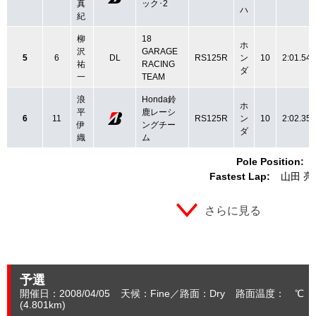
真
ック･2
ハ
紀
柳
18
ホ
沢
GARAGE
5
6
DL
RS125R
ン
10
2:01.546
祐
RACING
ダ
一
TEAM
浪
Honda鈴
ホ
平
鹿レーシ
6
11
RS125R
ン
10
2:02.355
伊
ングチー
ダ
織
ム
Pole Position:
Fastest Lap:
山田 亮
さらに見る
予選
開催日：2008/04/05
天候：Fine
路面：Dry
路面温度： ℃ 
(4.801
km
)