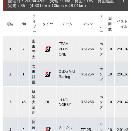
開催日：2008/04/06
天候：Fine
路面：Dry
路面温度： ℃ 
完走：35
(4.801
km
x 10laps = 48.01
km
)
ラ
メ
周
イ
ー
ベストタ
順位
No
タイヤ
チーム
マシン
回
ダ
カ
イム
数
ー
ー
山
TEAM
ホ
田
1
7
PLUS
RS125R
ン
10
2:01.020
亮
ONE
ダ
太
岩
ホ
田
DyDo MIU
2
1
RS125R
ン
10
2:01.630
裕
Racing
ダ
臣
日
浦
ホ
Team
3
46
大
DL
RS125R
ン
10
2:01.425
NOBBY
治
ダ
朗
徳
ヤ
留
チーム テ
4
2
TZ125
マ
10
2:01.492