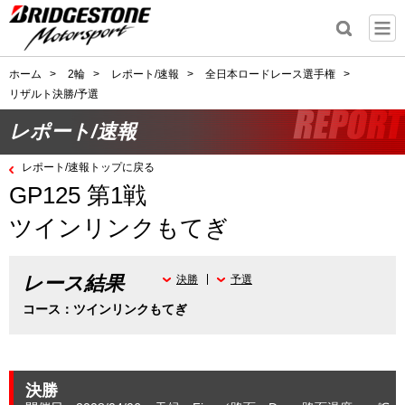
ホーム
>
2輪
>
レポート/速報
>
全日本ロードレース選手権
>
リザルト決勝/予選
レポート/速報
レポート/速報トップに戻る
GP125 第1戦
ツインリンクもてぎ
レース結果
決勝
予選
コース：ツインリンクもてぎ
決勝