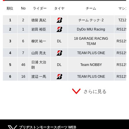
順位
No
ライダー
タイヤ
チーム
マシン
1
2
徳留 真紀
チーム テック･2
TZ125
2
1
岩田 裕臣
DyDo MIU Racing
RS125
18 GARAGE RACING
3
6
柳沢 祐一
DL
RS125
TEAM
4
7
山田 亮太
TEAM PLUS ONE
RS125
日浦 大治
5
46
DL
Team NOBBY
RS125
朗
6
16
渡辺 一馬
TEAM PLUS ONE
RS125
さらに見る
ブリヂストンモータースポーツ WEB