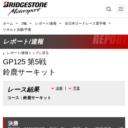
ホーム
>
2輪
>
レポート/速報
>
全日本ロードレース選手権
>
リザルト決勝/予選
レポート/速報
レポート/速報トップに戻る
GP125 第5戦
鈴鹿サーキット
レース結果
決勝
予選
コース：鈴鹿サーキット
決勝