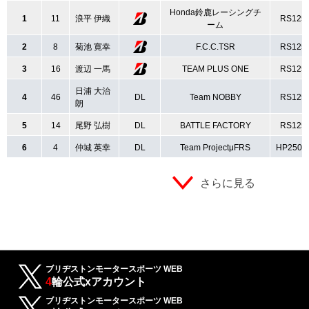
Honda鈴鹿レーシングチ
1
11
浪平 伊織
RS125
ーム
2
8
菊池 寛幸
F.C.C.TSR
RS125
3
16
渡辺 一馬
TEAM PLUS ONE
RS125
日浦 大治
4
46
DL
Team NOBBY
RS125
朗
5
14
尾野 弘樹
DL
BATTLE FACTORY
RS125
6
4
仲城 英幸
DL
Team ProjectμFRS
HP250
さらに見る
ブリヂストンモータースポーツ WEB
4
輪公式xアカウント
ブリヂストンモータースポーツ WEB