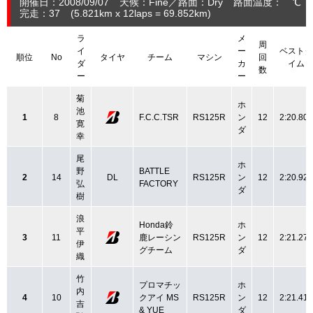
開催日：2008/09/07
天候：Fine
路面：Dry
路面温度： ℃ 
完走：37
(5.821
km
x 12laps = 69.852
km
)
ラ
メ
周
イ
ー
ベストタ
順位
No
タイヤ
チーム
マシン
回
ダ
カ
イム
数
ー
ー
菊
ホ
池
1
8
F.C.C.TSR
RS125R
ン
12
2:20.800
寛
ダ
幸
尾
ホ
野
BATTLE
2
14
DL
RS125R
ン
12
2:20.924
弘
FACTORY
ダ
樹
浪
Honda鈴
ホ
平
3
11
鹿レーシン
RS125R
ン
12
2:21.278
伊
グチーム
ダ
織
竹
プロマチッ
ホ
内
4
10
クアイ MS
RS125R
ン
12
2:21.410
吉
& YUE
ダ