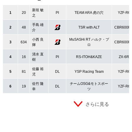
ー
新垣 敏
1
20
PI
TEAM ARA 虎の穴
YZF-R6
之
手島 雄
2
48
TSR with ALT
CBR600R
介
小西 良
MuSASHi RT ハルク・プ
3
634
CBR600R
輝
ロ
清水 直
4
16
PI
RS-ITOH&KAZE
ZX-6R
樹
佐藤 裕
5
81
DL
YSP Racing Team
YZF-R6
児
佐竹 隆
チームOSG&モトスポー
6
19
DL
YZF-R6
幸
ツ
さらに見る