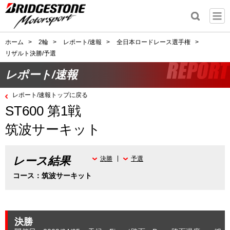
ホーム
>
2輪
>
レポート/速報
>
全日本ロードレース選手権
>
リザルト決勝/予選
レポート/速報
レポート/速報トップに戻る
ST600 第1戦
筑波サーキット
レース結果
決勝
予選
コース：筑波サーキット
決勝