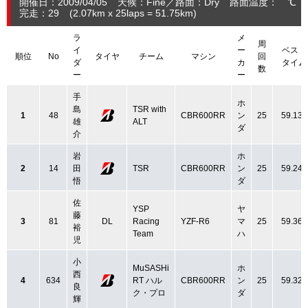
開催日：2009/04/05
天候：Fine
路面：Dry
路面温度： ℃ 
完走：29
(2.07
km
x 25laps = 51.75
km
)
ラ
メ
周
イ
ー
ベスト
順位
No
タイヤ
チーム
マシン
回
ダ
カ
タイム
数
ー
ー
手
ホ
島
TSR with
1
48
CBR600RR
ン
25
59.136
雄
ALT
ダ
介
岩
ホ
2
14
田
TSR
CBR600RR
ン
25
59.241
悟
ダ
佐
YSP
ヤ
藤
3
81
DL
Racing
YZF-R6
マ
25
59.360
裕
Team
ハ
児
小
MuSASHi
ホ
西
4
634
RT ハル
CBR600RR
ン
25
59.321
良
ク・プロ
ダ
輝