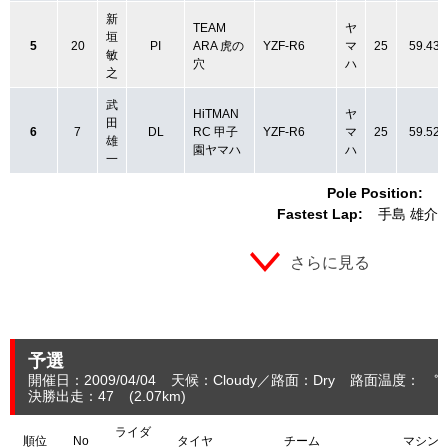
新
TEAM
ヤ
垣
5
20
PI
ARA 虎の
YZF-R6
マ
25
59.432
敏
穴
ハ
之
武
HiTMAN
ヤ
田
6
7
DL
RC 甲子
YZF-R6
マ
25
59.526
雄
園ヤマハ
ハ
一
Pole Position:
Fastest Lap:
手島 雄介
さらに見る
予選
開催日：2009/04/04
天候：Cloudy
路面：Dry
路面温度： ℃
決勝出走：47
(2.07
km
)
ライダ
順位
No
タイヤ
チーム
マシン