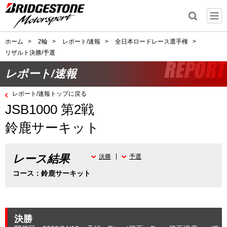
ホーム
>
2輪
>
レポート/速報
>
全日本ロードレース選手権
>
リザルト決勝/予選
レポート/速報
レポート/速報トップに戻る
JSB1000 第2戦
鈴鹿サーキット
レース結果
決勝
予選
コース：鈴鹿サーキット
決勝