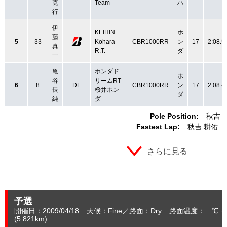
克
Team
ハ
行
伊
KEIHIN
ホ
藤
5
33
Kohara
CBR1000RR
ン
17
2:08.5
真
R.T.
ダ
一
亀
ホンダド
ホ
谷
リームRT
6
8
DL
CBR1000RR
ン
17
2:08.4
長
桜井ホン
ダ
純
ダ
Pole Position:
秋吉 
Fastest Lap:
秋吉 耕佑
さらに見る
予選
開催日：2009/04/18
天候：Fine
路面：Dry
路面温度： ℃ 
(5.821
km
)