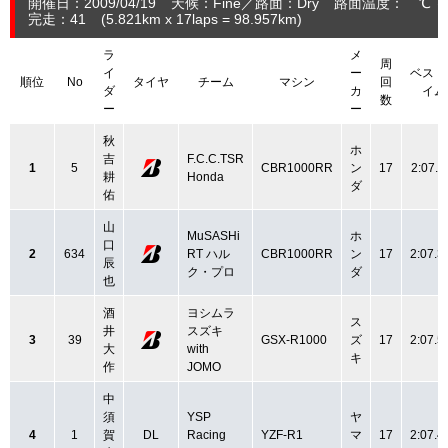
開催日：2009/04/19
天候：Fine
路面：Dry
路面温度： ℃ 
完走：41
(5.821
km
x 17laps = 98.957
km
)
ラ
メ
周
イ
ー
ベスト
順位
No
タイヤ
チーム
マシン
回
ダ
カ
イム
数
ー
ー
秋
ホ
吉
F.C.C.TSR
1
5
CBR1000RR
ン
17
2:07.1
耕
Honda
ダ
佑
山
MuSASHi
ホ
口
2
634
RT ハル
CBR1000RR
ン
17
2:07.3
辰
ク・プロ
ダ
也
酒
ヨシムラ
ス
井
スズキ
3
39
GSX-R1000
ズ
17
2:07.5
大
with
キ
作
JOMO
中
須
YSP
ヤ
4
1
賀
DL
Racing
YZF-R1
マ
17
2:07.4