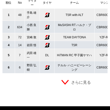
ライダ
順位
No
タイヤ
チーム
マシン
ー
手島 雄
1
48
TSR with ALT
CBR600
介
小西 良
MuSASHi RT ハルク・プ
2
634
CBR600
輝
ロ
3
72
宮崎 敦
TEAM DAYTONA
YZF-R6
4
14
岩田 悟
TSR
CBR600
武田 雄
5
7
DL
HiTMAN RC 甲子園ヤマハ
YZF-R6
一
野田 弘
テルル･ハニービーレーシ
6
6
CBR600
樹
ング
さらに見る