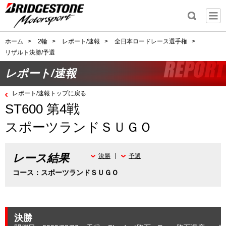
ホーム
>
2輪
>
レポート/速報
>
全日本ロードレース選手権
>
リザルト決勝/予選
レポート/速報
レポート/速報トップに戻る
ST600 第4戦
スポーツランドＳＵＧＯ
レース結果
決勝
予選
コース：スポーツランドＳＵＧＯ
決勝