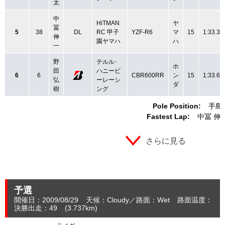
太
中
HiTMAN
ヤ
冨
5
38
DL
RC 甲子
YZF-R6
マ
15
1:33.38
伸
園ヤマハ
ハ
一
野
テルル･
ホ
田
ハニービ
6
6
CBR600RR
ン
15
1:33.60
弘
ーレーシ
ダ
樹
ング
Pole Position:
手島
Fastest Lap:
中冨 伸
さらに見る
予選
開催日：2009/08/29
天候：Cloudy
路面：Wet
路面温度： ℃
決勝出走：49
(3.737
km
)