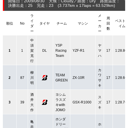
開催日：2009/08/30
天候：Cloudy
路面：Dry
路面温度： ℃
決勝出走：25
完走：23
(3.737
km
x 17laps = 63.529
km
)
ラ
メ
周
イ
ー
ベスト
順位
No
タイヤ
チーム
マシン
回
ダ
カ
イム
数
ー
ー
中
須
YSP
ヤ
1
1
賀
DL
Racing
YZF-R1
マ
17
1:28.80
克
Team
ハ
行
カ
柳
TEAM
ワ
2
87
川
ZX-10R
17
1:28.66
GREEN
サ
明
キ
酒
ヨシム
ス
井
ラスズ
3
39
GSX-R1000
ズ
17
1:28.76
大
キwith
キ
作
JOMO
ホンダ
亀
ドリー
ホ
谷