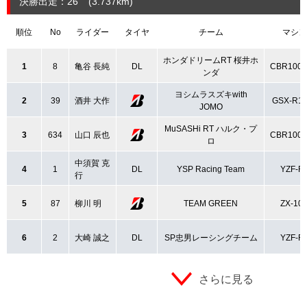
決勝出走：26
(3.737
km
)
順位
No
ライダー
タイヤ
チーム
マシン
ホンダドリームRT 桜井ホ
1
8
亀谷 長純
DL
CBR100
ンダ
ヨシムラスズキwith
2
39
酒井 大作
GSX-R1
JOMO
MuSASHi RT ハルク・プ
3
634
山口 辰也
CBR100
ロ
中須賀 克
4
1
DL
YSP Racing Team
YZF-R
行
5
87
柳川 明
TEAM GREEN
ZX-10
6
2
大崎 誠之
DL
SP忠男レーシングチーム
YZF-R
さらに見る