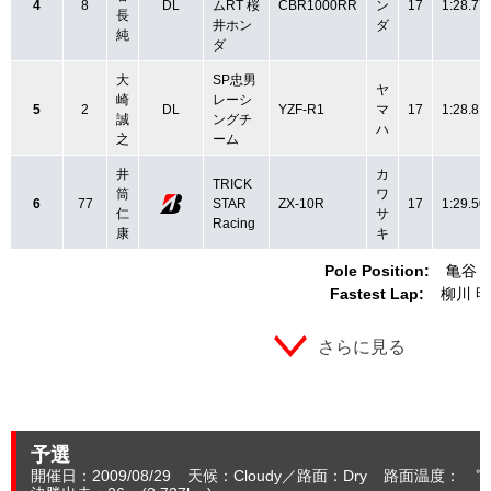
4
8
DL
ムRT 桜
CBR1000RR
ン
17
1:28.77
長
井ホン
ダ
純
ダ
大
SP忠男
ヤ
崎
レーシ
5
2
DL
YZF-R1
マ
17
1:28.81
誠
ングチ
ハ
之
ーム
井
カ
TRICK
筒
ワ
6
77
STAR
ZX-10R
17
1:29.50
仁
サ
Racing
康
キ
Pole Position:
亀谷 
Fastest Lap:
柳川 明
さらに見る
予選
開催日：2009/08/29
天候：Cloudy
路面：Dry
路面温度： ℃