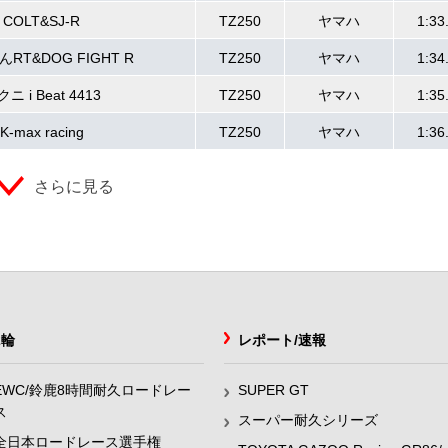
COLT&SJ-R
TZ250
ヤマハ
1:33
RT&DOG FIGHT R
TZ250
ヤマハ
1:34
ニ i Beat 4413
TZ250
ヤマハ
1:35
K-max racing
TZ250
ヤマハ
1:36
さらに見る
2輪
レポート/速報
EWC/鈴鹿8時間耐久ロードレー
SUPER GT
ス
スーパー耐久シリーズ
全日本ロードレース選手権