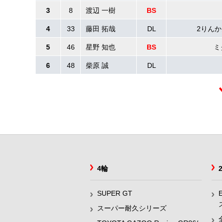
3
8
渡辺 一樹
BS
4
33
藤田 拓哉
DL
2りんかん
5
46
星野 知也
BS
ミク
6
48
柴原 誠
DL
4輪
SUPER GT
スーパー耐久シリーズ