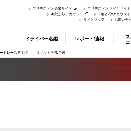
ブリヂストン 企業サイト
ブリヂストン タイヤサイト
4輪公式xアカウント
2輪公式xアカウント
サイトマップ
お問い合
ス
ドライバー名鑑
レポート/速報
コ
ードレース選手権
>
リザルト決勝/予選