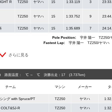
GHT R
TZ250
ヤマハ
15
1:33.119
3
23:33
TZ250
ヤマハ
15
1:33.752
9
23:44
科
TZ250
ヤマハ
15
1:35.689
7
24:14
Pole Position:
宇井 陽一
TZ250
Fastest Lap:
宇井 陽一
TZ250
ヤマハ
さらに見る
t
路面温度： ℃ ～ ℃
決勝出走：17
(3.737
km
)
チーム
マシン
メーカー
タ
グ with Spruce/PT
TZ250
ヤマハ
1:32
COLT&SJ-R
TZ250
ヤマハ
1:32