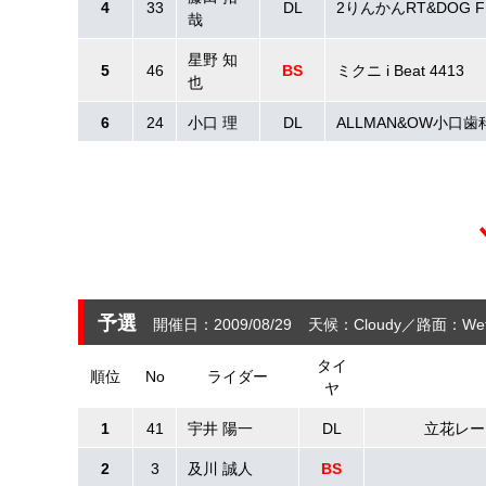
4
33
DL
2りんかんRT&DOG FI
哉
星野 知
5
46
BS
ミクニ i Beat 4413
也
6
24
小口 理
DL
ALLMAN&OW小口歯
予選
開催日：2009/08/29
天候：Cloudy
路面：We
タイ
順位
No
ライダー
ヤ
1
41
宇井 陽一
DL
立花レーシン
2
3
及川 誠人
BS