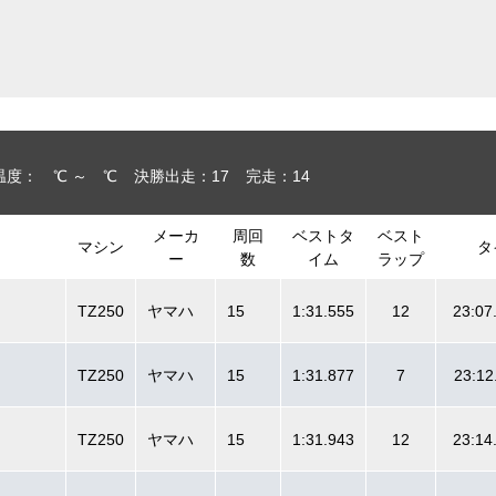
温度： ℃ ～ ℃
決勝出走：17
完走：14
メーカ
周回
ベストタ
ベスト
マシン
タ
ー
数
イム
ラップ
TZ250
ヤマハ
15
1:31.555
12
23:07
TZ250
ヤマハ
15
1:31.877
7
23:12
TZ250
ヤマハ
15
1:31.943
12
23:14