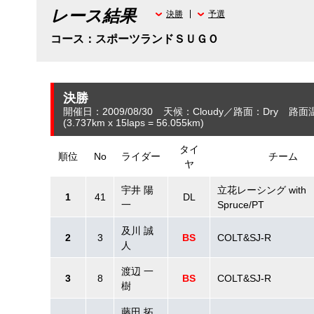
レース結果
決勝
予選
コース：スポーツランドＳＵＧＯ
決勝
開催日：2009/08/30
天候：Cloudy
路面：Dry
路面
(3.737
km
x 15laps = 56.055
km
)
タイ
順位
No
ライダー
チーム
ヤ
宇井 陽
立花レーシング with
1
41
DL
一
Spruce/PT
及川 誠
2
3
BS
COLT&SJ-R
人
渡辺 一
3
8
BS
COLT&SJ-R
樹
藤田 拓