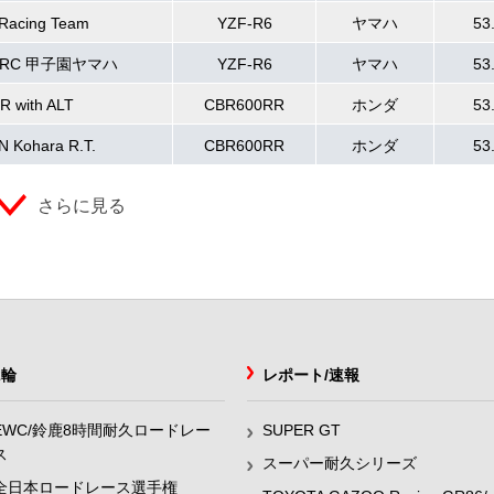
Racing Team
YZF-R6
ヤマハ
53
N RC 甲子園ヤマハ
YZF-R6
ヤマハ
53
R with ALT
CBR600RR
ホンダ
53
N Kohara R.T.
CBR600RR
ホンダ
53
さらに見る
2輪
レポート/速報
EWC/鈴鹿8時間耐久ロードレー
SUPER GT
ス
スーパー耐久シリーズ
全日本ロードレース選手権