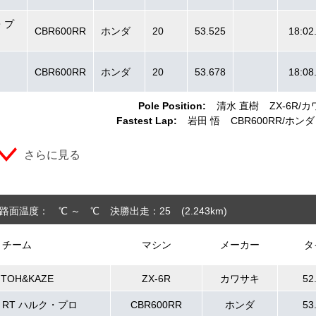
ク・プ
CBR600RR
ホンダ
20
53.525
18:02
CBR600RR
ホンダ
20
53.678
18:08
Pole Position:
清水 直樹
ZX-6R
カ
Fastest Lap:
岩田 悟
CBR600RR
ホンダ
さらに見る
路面温度： ℃ ～ ℃
決勝出走：25
(2.243
km
)
チーム
マシン
メーカー
タ
ITOH&KAZE
ZX-6R
カワサキ
52
i RT ハルク・プロ
CBR600RR
ホンダ
53