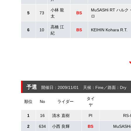
小林 龍
MuSASHi RT ハル
5
73
BS
太
ロ
高橋 江
6
10
BS
KEIHIN Kohara R.T.
紀
予選
開催日：2009/11/01
天候：Fine
路面：Dry
タイ
順位
No
ライダー
ヤ
1
16
清水 直樹
PI
RS-
2
634
小西 良輝
BS
MuSASH