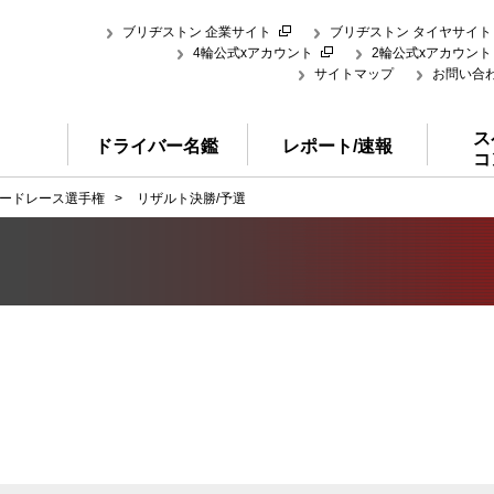
ブリヂストン 企業サイト
ブリヂストン タイヤサイト
4輪公式xアカウント
2輪公式xアカウント
サイトマップ
お問い合
ス
ドライバー名鑑
レポート/速報
コ
ードレース選手権
>
リザルト決勝/予選