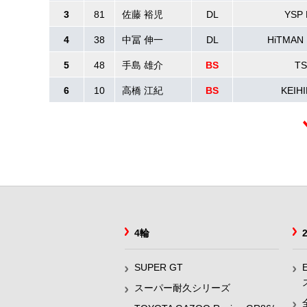
3
81
佐藤 裕児
DL
YSP 
4
38
中冨 伸一
DL
HiTMA
5
48
手島 雄介
BS
TS
6
10
高橋 江紀
BS
KEIHI
4輪
SUPER GT
スーパー耐久シリーズ