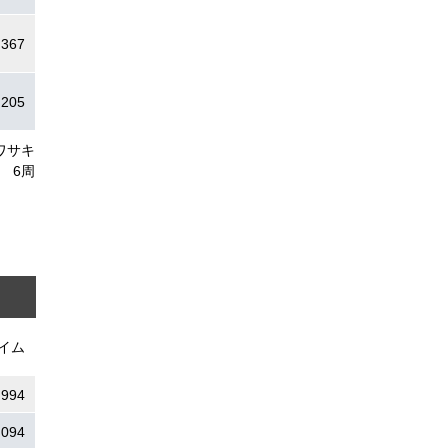
.367
.205
ワサキ
6周
イム
.994
.094