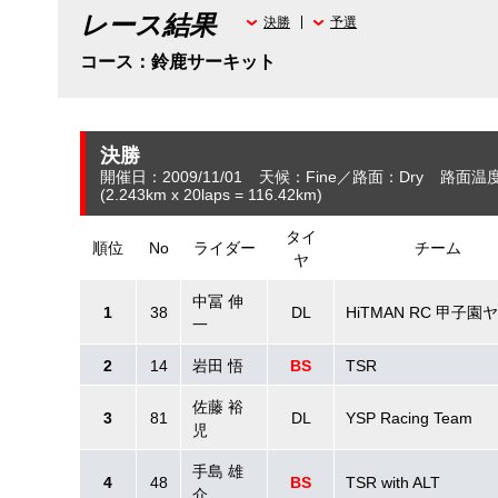
レース結果
決勝
予選
コース：鈴鹿サーキット
決勝
開催日：2009/11/01
天候：Fine
路面：Dry
路面温度
(2.243
km
x 20laps = 116.42
km
)
タイ
順位
No
ライダー
チーム
ヤ
中冨 伸
1
38
DL
HiTMAN RC 甲子園
一
2
14
岩田 悟
BS
TSR
佐藤 裕
3
81
DL
YSP Racing Team
児
手島 雄
4
48
BS
TSR with ALT
介