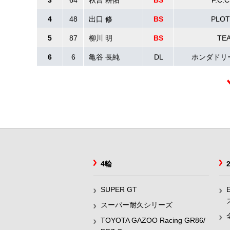
3
64
秋吉 耕佑
BS
F.C.
4
48
出口 修
BS
PLOT
5
87
柳川 明
BS
TE
6
6
亀谷 長純
DL
ホンダドリ
4輪
SUPER GT
スーパー耐久シリーズ
TOYOTA GAZOO Racing GR86/