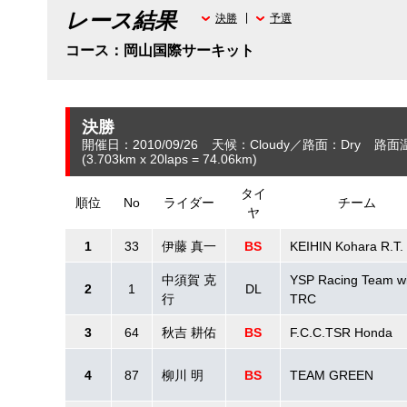
レース結果
決勝
予選
コース：岡山国際サーキット
決勝
開催日：2010/09/26
天候：Cloudy
路面：Dry
路面
(3.703
km
x 20laps = 74.06
km
)
タイ
順位
No
ライダー
チーム
ヤ
1
33
伊藤 真一
BS
KEIHIN Kohara R.T.
中須賀 克
YSP Racing Team wi
2
1
DL
行
TRC
3
64
秋吉 耕佑
BS
F.C.C.TSR Honda
4
87
柳川 明
BS
TEAM GREEN