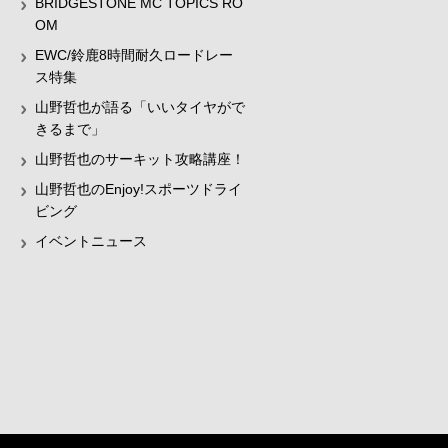
BRIDGESTONE MC TOPICS RO
OM
EWC/鈴鹿8時間耐久ロードレー
ス特集
山野哲也が語る「いいタイヤがで
きるまで」
山野哲也のサーキット攻略講座！
山野哲也のEnjoy!スポーツドライ
ビング
イベントニュース