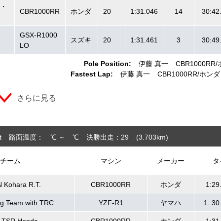
ク・
CBR1000RR
ホンダ
20
1:31.046
14
30:42
GSX-R1000
スズキ
20
1:31.461
3
30:49
LO
Pole Position:
伊藤 真一
CBR1000RR
Fastest Lap:
伊藤 真一
CBR1000RR
ホンダ
さらに見る
t
路面温度： ℃ ～ ℃
決勝出走：29
(3.703
km
)
チーム
マシン
メーカー
タ
 Kohara R.T.
CBR1000RR
ホンダ
1:29
g Team with TRC
YZF-R1
ヤマハ
1:.30