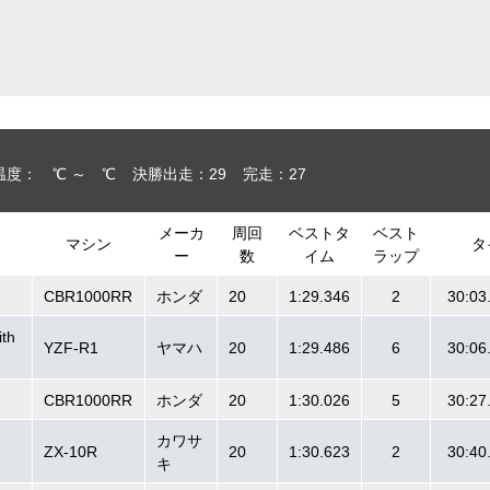
温度： ℃ ～ ℃
決勝出走：29
完走：27
メーカ
周回
ベストタ
ベスト
マシン
タ
ー
数
イム
ラップ
CBR1000RR
ホンダ
20
1:29.346
2
30:03
th
YZF-R1
ヤマハ
20
1:29.486
6
30:06
CBR1000RR
ホンダ
20
1:30.026
5
30:27
カワサ
ZX-10R
20
1:30.623
2
30:40
キ