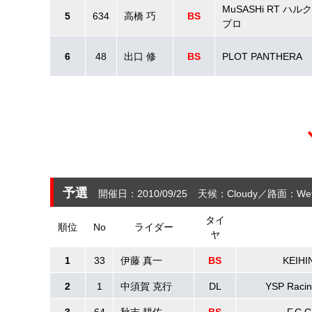
MuSASHi RT ハル
5
634
高橋 巧
BS
プロ
6
48
出口 修
BS
PLOT PANTHERA
予選
開催日：2010/09/25
天候：Cloudy
路面：We
タイ
順位
No
ライダー
ヤ
1
33
伊藤 真一
BS
KEIHIN
2
1
中須賀 克行
DL
YSP Racin