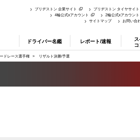
ブリヂストン 企業サイト
ブリヂストン タイヤサイト
4輪公式xアカウント
2輪公式xアカウント
サイトマップ
お問い合
ス
ドライバー名鑑
レポート/速報
コ
ードレース選手権
>
リザルト決勝/予選