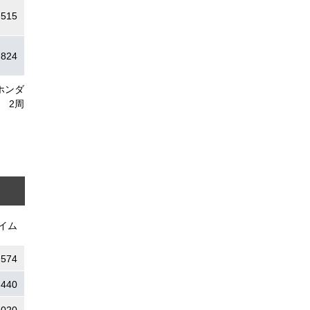
.515
.824
ホンダ
2周
イム
.574
.440