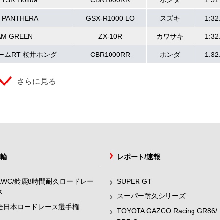
C.TSR Honda
CBR1000RR
ホンダ
1:31
 PANTHERA
GSX-R1000 LO
スズキ
1:32
AM GREEN
ZX-10R
カワサキ
1:32
ームRT 桜井ホンダ
CBR1000RR
ホンダ
1:32
さらに見る
2輪
レポート/速報
EWC/鈴鹿8時間耐久ロードレー
SUPER GT
ス
スーパー耐久シリーズ
全日本ロードレース選手権
TOYOTA GAZOO Racing GR86/