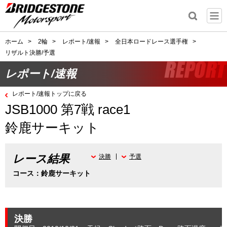
ホーム
>
2輪
>
レポート/速報
>
全日本ロードレース選手権
>
リザルト決勝/予選
レポート/速報
レポート/速報トップに戻る
JSB1000 第7戦 race1
鈴鹿サーキット
レース結果
決勝
予選
コース：鈴鹿サーキット
決勝