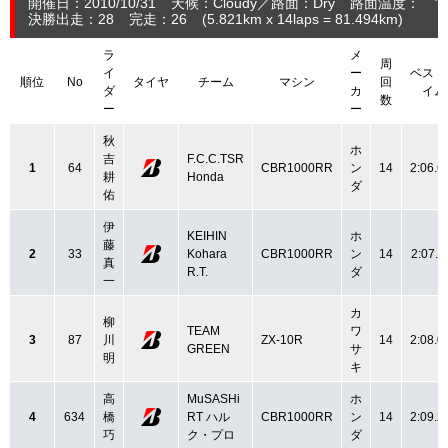
開催日：2010/10/31
天候：Cloudy
路面：Dry
路面温度： ℃
決勝出走：28
完走：26
(5.821
km
x 14laps = 81.494
km
)
ラ
メ
周
イ
ー
ベスト
順位
No
タイヤ
チーム
マシン
回
ダ
カ
イム
数
ー
ー
秋
ホ
吉
F.C.C.TSR
1
64
CBR1000RR
ン
14
2:06.6
耕
Honda
ダ
佑
伊
KEIHIN
ホ
藤
2
33
Kohara
CBR1000RR
ン
14
2:07.1
真
R.T.
ダ
一
カ
柳
TEAM
ワ
3
87
川
ZX-10R
14
2:08.0
GREEN
サ
明
キ
高
MuSASHi
ホ
4
634
橋
RT ハル
CBR1000RR
ン
14
2:09.2
巧
ク・プロ
ダ