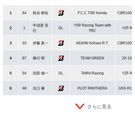
1
64
秋吉 耕佑
F.C.C.TSR Honda
CBR1000
中須賀 克
YSP Racing Team with
2
1
DL
YZF-R1
行
TRC
3
33
伊藤 真一
KEIHIN Kohara R.T.
CBR1000
4
87
柳川 明
TEAM GREEN
ZX-10R
5
54
武田 雄一
DL
TAIRA Racing
YZF-R1
6
48
出口 修
PLOT PANTHERA
GSX-R10
さらに見る