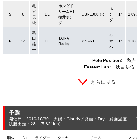
亀
ホンダド
ホ
谷
リームRT
5
6
DL
CBR1000RR
ン
14
2:09.1
長
桜井ホン
ダ
純
ダ
武
ヤ
田
TAIRA
6
54
DL
YZF-R1
マ
14
2:10.8
雄
Racing
ハ
一
Pole Position:
秋吉 
Fastest Lap:
秋吉 耕佑
さらに見る
予選
開催日：2010/10/30
天候：Cloudy
路面：Dry
路面温度： ℃
決勝出走：28
(5.821
km
)
順位
No
ライダー
タイヤ
チーム
マシン