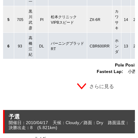
一
黒
カ
川
松本クリニック
ワ
5
705
PI
ZX-6R
14
2:
武
VIPBスピード
サ
彦
キ
高
ホ
橋
バーニングブラッド
6
93
DL
CBR600RR
ン
13
2:
江
RT
ダ
紀
Pole Posit
Fastest Lap:
小西
さらに見る
予選
開催日：2010/04/17
天候：Cloudy
路面：Dry
路面温度： ℃
決勝出走：8
(5.821
km
)