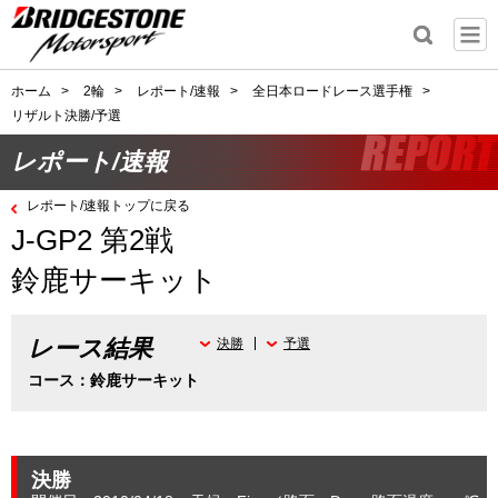
ホーム
>
2輪
>
レポート/速報
>
全日本ロードレース選手権
>
リザルト決勝/予選
レポート/速報
レポート/速報トップに戻る
J-GP2 第2戦
鈴鹿サーキット
レース結果
決勝
予選
コース：鈴鹿サーキット
決勝