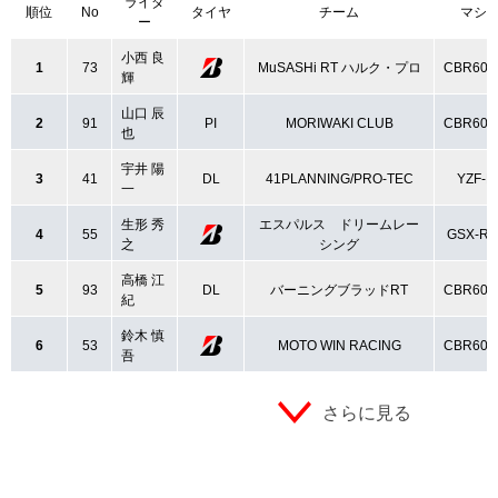
ライダ
順位
No
タイヤ
チーム
マシ
ー
小西 良
1
73
MuSASHi RT ハルク・プロ
CBR600
輝
山口 辰
2
91
PI
MORIWAKI CLUB
CBR600
也
宇井 陽
3
41
DL
41PLANNING/PRO-TEC
YZF-R
一
生形 秀
エスパルス ドリームレー
4
55
GSX-R6
之
シング
高橋 江
5
93
DL
バーニングブラッドRT
CBR600
紀
鈴木 慎
6
53
MOTO WIN RACING
CBR600
吾
さらに見る