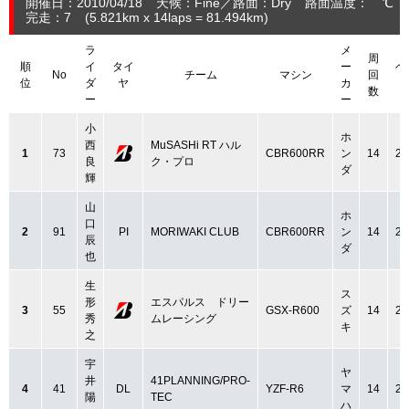
開催日：2010/04/18
天候：Fine
路面：Dry
路面温度： ℃ 
完走：7
(5.821
km
x 14laps = 81.494
km
)
ラ
メ
周
順
イ
タイ
ー
ベ
No
チーム
マシン
回
位
ダ
ヤ
カ
数
ー
ー
小
ホ
西
MuSASHi RT ハル
1
73
CBR600RR
ン
14
2:
良
ク・プロ
ダ
輝
山
ホ
口
2
91
PI
MORIWAKI CLUB
CBR600RR
ン
14
2:
辰
ダ
也
生
ス
形
エスパルス ドリー
3
55
GSX-R600
ズ
14
2:
秀
ムレーシング
キ
之
宇
ヤ
井
41PLANNING/PRO-
4
41
DL
YZF-R6
マ
14
2:
陽
TEC
ハ