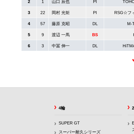
2
1
山口 辰也
PI
TOHO
3
22
岡村 光矩
PI
RSG☆フ
4
57
藤原 克昭
DL
M-
5
9
渡辺 一馬
BS
6
3
中冨 伸一
DL
HiT
4輪
SUPER GT
スーパー耐久シリーズ