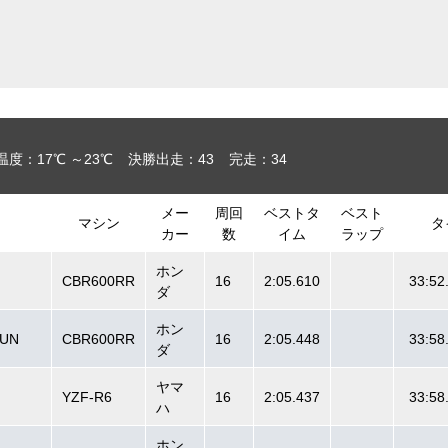
温度：17℃ ～23℃
決勝出走：43
完走：34
メー
周回
ベストタ
ベスト
マシン
タ
カー
数
イム
ラップ
ホン
CBR600RR
16
2:05.610
33:52
ダ
ホン
BUN
CBR600RR
16
2:05.448
33:58
ダ
ヤマ
YZF-R6
16
2:05.437
33:58
ハ
ホン