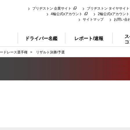
ブリヂストン 企業サイト
ブリヂストン タイヤサイト
4輪公式xアカウント
2輪公式xアカウント
サイトマップ
お問い合
ス
ドライバー名鑑
レポート/速報
コ
ードレース選手権
>
リザルト決勝/予選