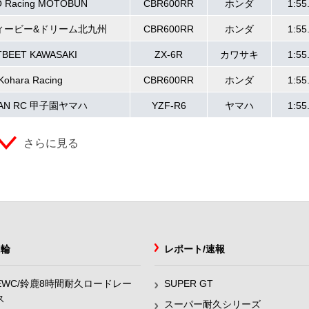
 Racing MOTOBUN
CBR600RR
ホンダ
1:55
ィービー&ドリーム北九州
CBR600RR
ホンダ
1:55
TBEET KAWASAKI
ZX-6R
カワサキ
1:55
Kohara Racing
CBR600RR
ホンダ
1:55
MAN RC 甲子園ヤマハ
YZF-R6
ヤマハ
1:55
さらに見る
2輪
レポート/速報
EWC/鈴鹿8時間耐久ロードレー
SUPER GT
ス
スーパー耐久シリーズ