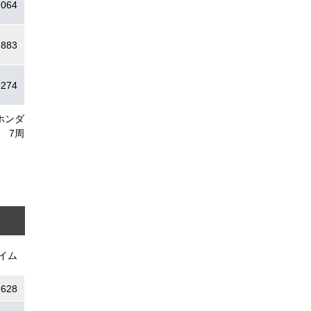
.064
.883
.274
ホンダ
7周
イム
.628