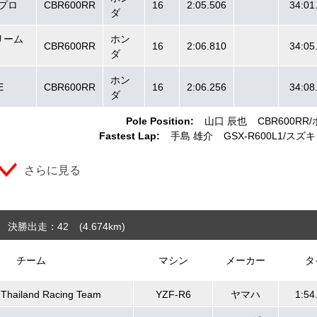
・プロ
CBR600RR
16
2:05.506
34:01
ダ
リーム
ホン
CBR600RR
16
2:06.810
34:05
ダ
ホン
E
CBR600RR
16
2:06.256
34:08
ダ
Pole Position:
山口 辰也
CBR600RR
Fastest Lap:
手島 雄介
GSX-R600L1
スズキ
さらに見る
決勝出走：42
(4.674
km
)
チーム
マシン
メーカー
タ
Thailand Racing Team
YZF-R6
ヤマハ
1:54