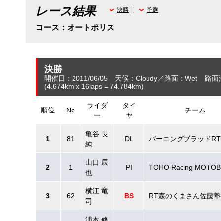
レース結果
決勝
予選
コース：オートポリス
決勝
開催日：2011/06/05
天候：Cloudy
路面：Wet
路面
(4.674
km
x 16laps = 74.784
km
)
ライダ
タイ
順位
No
チーム
ー
ヤ
亀谷 長
1
81
DL
バーニングブラッドRT
純
山口 辰
2
1
PI
TOHO Racing MOTO
也
横江 竜
3
62
BS
RT森のくまさん佐藤塾
司
浦本 修