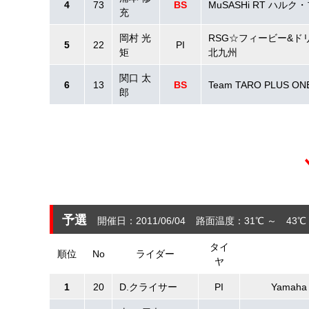
4
73
BS
MuSASHi RT ハルク
充
岡村 光
RSG☆フィービー&ド
5
22
PI
矩
北九州
関口 太
6
13
BS
Team TARO PLUS ON
郎
予選
開催日：2011/06/04
路面温度：31℃ ～ 43℃
タイ
順位
No
ライダー
ヤ
1
20
D.クライサー
PI
Yamaha 