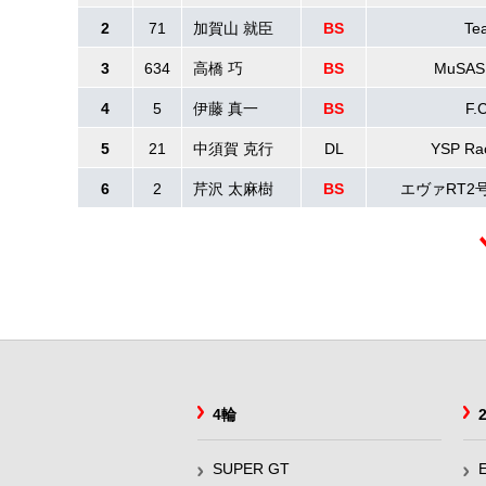
2
71
加賀山 就臣
BS
Te
3
634
高橋 巧
BS
MuSA
4
5
伊藤 真一
BS
F.
5
21
中須賀 克行
DL
YSP Ra
6
2
芹沢 太麻樹
BS
エヴァRT2
4輪
SUPER GT