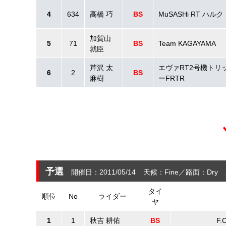
4
634
高橋 巧
BS
MuSASHi RT ハル
加賀山
5
71
BS
Team KAGAYAMA
就臣
芹沢 太
エヴァRT2号機トリ
6
2
BS
麻樹
ーFRTR
予選
開催日：2011/05/14
天候：Fine
路面：Dry
タイ
順位
No
ライダー
ヤ
1
1
秋吉 耕佑
BS
F.