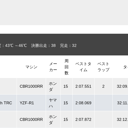
：43℃ ～46℃
決勝出走：38
完走：32
周
メー
ベストタ
ベスト
マシン
回
タ
カー
イム
ラップ
数
ホン
CBR1000RR
15
2:07.551
2
32:09
ダ
ヤマ
th TRC
YZF-R1
15
2:08.069
32:11
ハ
ホン
CBR1000RR
15
2:07.872
32:12
ダ