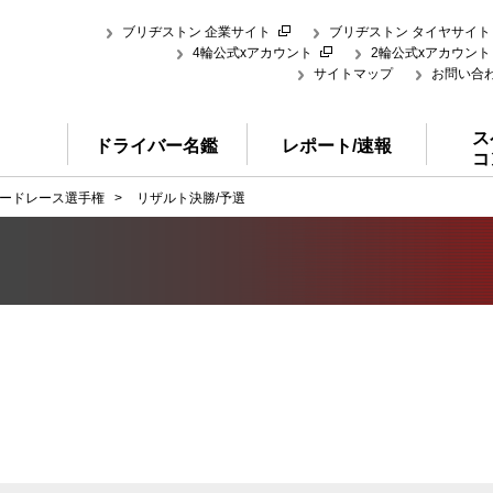
ブリヂストン 企業サイト
ブリヂストン タイヤサイト
4輪公式xアカウント
2輪公式xアカウント
サイトマップ
お問い合
ス
ドライバー名鑑
レポート/速報
コ
ードレース選手権
>
リザルト決勝/予選