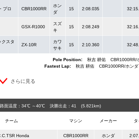
ホン
ク・プロ
CBR1000RR
15
2:08.035
32:15
ダ
スズ
GSX-R1000
15
2:08.249
32:16
キ
ックスタ
カワ
ZX-10R
15
2:10.360
32:48
サキ
Pole Position:
秋吉 耕佑
CBR1000RR
Fastest Lap:
秋吉 耕佑
CBR1000RR
ホンダ
さらに見る
路面温度：34℃ ～40℃
決勝出走：41
(5.821
km
)
チーム
マシン
メーカー
タ
C.C.TSR Honda
CBR1000RR
ホンダ
2:07