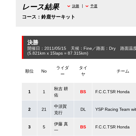
レース結果
決勝
予選
コース：鈴鹿サーキット
決勝
開催日：2011/05/15
天候：Fine
路面：Dry
路面温度
(5.821
km
x 15laps = 87.315
km
)
ライダ
タイ
順位
No
チーム
ー
ヤ
秋吉 耕
1
1
BS
F.C.C.TSR Honda
佑
中須賀
2
21
DL
YSP Racing Team wi
克行
伊藤 真
3
5
BS
F.C.C.TSR Honda
一