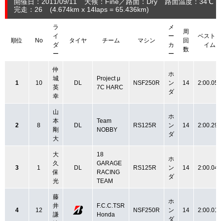
開催日：2011/09/11
天候：Fine
路面：Dry
路面温度：34℃ ～
完走：26
(4.674
km
x 14laps = 65.436
km
)
ラ
メ
周
イ
ー
ベスト
順位
No
タイヤ
チーム
マシン
回
ダ
カ
イム
数
ー
ー
仲
ホ
城
Project μ
1
10
DL
NSF250R
ン
14
2:00.05
英
7C HARC
ダ
幸
山
ホ
本
Team
2
8
DL
RS125R
ン
14
2:00.29
剛
NOBBY
ダ
大
大
18
ホ
久
GARAGE
3
1
DL
RS125R
ン
14
2:00.04
保
RACING
ダ
光
TEAM
藤
ホ
井
F.C.C.TSR
4
12
NSF250R
ン
14
2:00.01
謙
Honda
ダ