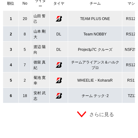
ライダ
順位
No
タイヤ
チーム
マシ
ー
山田 誓
1
20
TEAM PLUS ONE
RS125
己
山本 剛
2
8
DL
Team NOBBY
RS125
大
渡辺 陽
3
5
DL
Projectμ7C クルーズ
NSF25
向
徳留 真
チームアライアンス＆ハルク
4
7
RS125
紀
プロ
菊池 寛
5
2
WHEELIE・KoharaR
RS12
幸
安村 武
6
18
チーム テック･2
TZ12
志
さらに見る