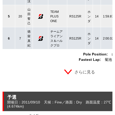
汰
山
TEAM
ホ
田
5
20
PLUS
RS125R
ン
14
1:59.87
誓
ONE
ダ
己
徳
チームア
ホ
留
ライアン
6
7
RS125R
ン
14
2:00.02
真
ス＆ハル
ダ
紀
クプロ
Pole Position:
山
Fastest Lap:
菊池 
さらに見る
予選
開催日：2011/09/10
天候：Fine
路面：Dry
路面温度：27℃ ～
(4.674
km
)