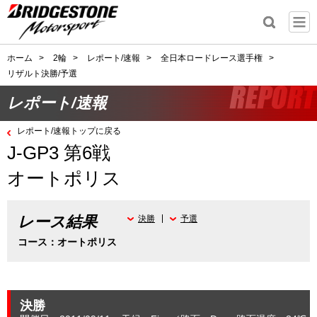
ホーム
>
2輪
>
レポート/速報
>
全日本ロードレース選手権
>
リザルト決勝/予選
レポート/速報
レポート/速報トップに戻る
J-GP3 第6戦
オートポリス
レース結果
決勝
予選
コース：オートポリス
決勝