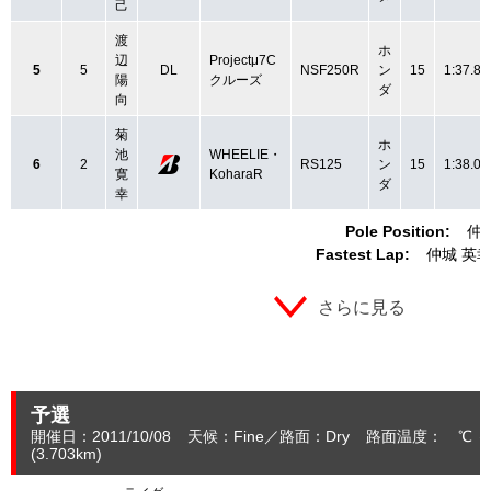
己
渡
ホ
辺
Projectμ7C
5
5
DL
NSF250R
ン
15
1:37.89
陽
クルーズ
ダ
向
菊
ホ
池
WHEELIE・
6
2
RS125
ン
15
1:38.05
寛
KoharaR
ダ
幸
Pole Position:
仲
Fastest Lap:
仲城 英
さらに見る
予選
開催日：2011/10/08
天候：Fine
路面：Dry
路面温度： ℃ 
(3.703
km
)