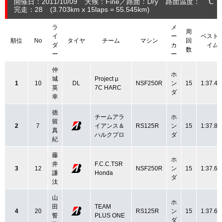
開催日：2011/10/09
天候：Fine
路面：Dry
路面温度： ℃ 
完走：28
(3.703
km
x 15laps = 55.545
km
)
ラ
メ
周
イ
ー
ベスト
順位
No
タイヤ
チーム
マシン
回
ダ
カ
イム
数
ー
ー
仲
ホ
城
Project μ
1
10
DL
NSF250R
ン
15
1:37.41
英
7C HARC
ダ
幸
徳
チームアラ
ホ
留
2
7
イアンス＆
RS125R
ン
15
1:37.83
真
ハルクプロ
ダ
紀
藤
ホ
井
F.C.C.TSR
3
12
NSF250R
ン
15
1:37.68
謙
Honda
ダ
汰
山
ホ
田
TEAM
4
20
RS125R
ン
15
1:37.66
誓
PLUS ONE
ダ