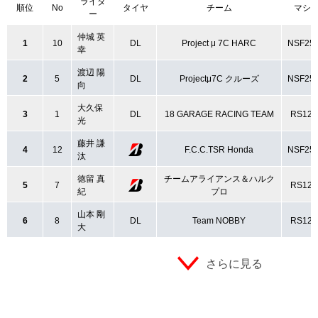
ライダ
順位
No
タイヤ
チーム
マシ
ー
仲城 英
1
10
DL
Project μ 7C HARC
NSF25
幸
渡辺 陽
2
5
DL
Projectμ7C クルーズ
NSF25
向
大久保
3
1
DL
18 GARAGE RACING TEAM
RS125
光
藤井 謙
4
12
F.C.C.TSR Honda
NSF25
汰
徳留 真
チームアライアンス＆ハルク
5
7
RS125
紀
プロ
山本 剛
6
8
DL
Team NOBBY
RS125
大
さらに見る