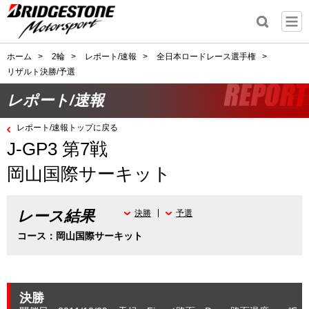
ホーム
>
2輪
>
レポート/速報
>
全日本ロードレース選手権
>
リザルト決勝/予選
レポート/速報
レポート/速報トップに戻る
J-GP3 第7戦
岡山国際サーキット
レース結果
決勝
予選
コース：岡山国際サーキット
決勝