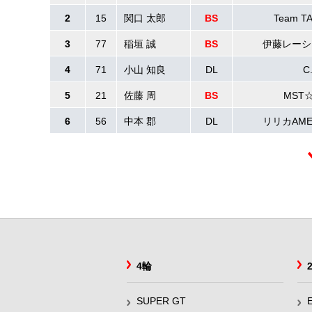
2
15
関口 太郎
BS
Team T
3
77
稲垣 誠
BS
伊藤レーシ
4
71
小山 知良
DL
C
5
21
佐藤 周
BS
MST☆
6
56
中本 郡
DL
リリカAMEN
4輪
SUPER GT