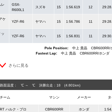
ムレ
GSX-
スズキ
15
1:56.619
12
29:28
R600L1
アケ
YZF-R6
ヤマハ
15
1:56.786
11
29:28
リッ
YZF-R6
ヤマハ
15
1:56.831
11
29:30
Pole Position:
中上 貴晶
CBR600RR
Fastest Lap:
中上 貴晶
CBR600RR
ホンダ
さらに見る
路面温度： ℃ ～ ℃
決勝出走：18
(4.801
km
)
チーム
マシン
メーカー
タ
i RT ハルク・プロ
CBR600RR
ホンダ
1:54