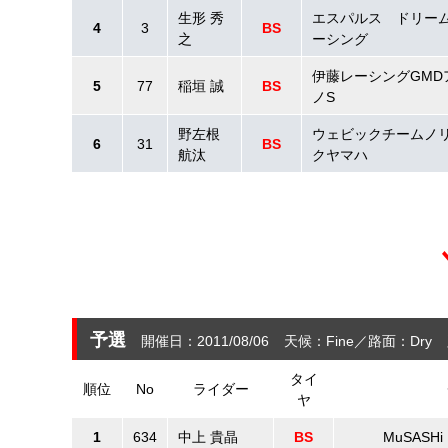
生形 秀
エスパルス ドリー
4
3
BS
之
ーシング
伊藤レーシングGMD
5
77
稲垣 誠
BS
ノS
野左根
ウェビックチームノ
6
31
BS
航汰
クヤマハ
予選
開催日：2011/08/06
天候：Fine
路面：Dry
タイ
順位
No
ライダー
ヤ
1
634
中上 貴晶
BS
MuSASH