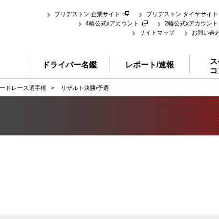
ブリヂストン 企業サイト
ブリヂストン タイヤサイト
4輪公式xアカウント
2輪公式xアカウント
サイトマップ
お問い合
ス
ドライバー名鑑
レポート/速報
コ
ードレース選手権
>
リザルト決勝/予選