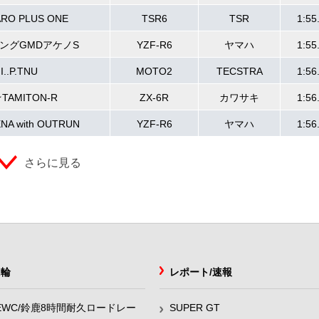
ARO PLUS ONE
TSR6
TSR
1:55
ングGMDアケノS
YZF-R6
ヤマハ
1:55
.I..P.TNU
MOTO2
TECSTRA
1:56
TAMITON-R
ZX-6R
カワサキ
1:56
A with OUTRUN
YZF-R6
ヤマハ
1:56
さらに見る
2輪
レポート/速報
EWC/鈴鹿8時間耐久ロードレー
SUPER GT