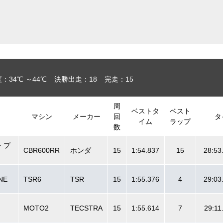
：34℃ ～44℃
決勝出走：18
完走：15
周
ベストタ
ベスト
マシン
メーカー
回
タ
イム
ラップ
数
ク・プ
CBR600RR
ホンダ
15
1:54.837
15
28:53
NE
TSR6
TSR
15
1:55.376
4
29:03
MOTO2
TECSTRA
15
1:55.614
7
29:11