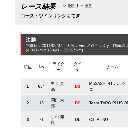
レース結果
決勝
予選
コース：ツインリンクもてぎ
決勝
開催日：2011/08/07
天候：Fine
路面：Dry
路面温度
(4.801
km
x 15laps = 72.015
km
)
ライダ
タイ
順位
No
チーム
ー
ヤ
中上 貴
MuSASHi RT ハル
1
634
BS
晶
ロ
関口 太
2
15
BS
Team TARO PLUS O
郎
小山 知
3
71
DL
C.I..P.TNU
良