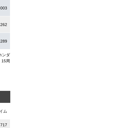
.003
.262
.289
ホンダ
15周
イム
.717