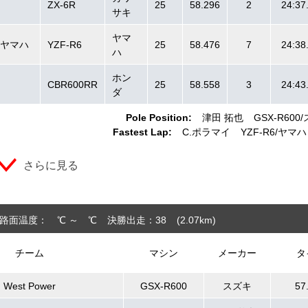
ZX-6R
25
58.296
2
24:37
サキ
ヤマ
子園ヤマハ
YZF-R6
25
58.476
7
24:38
ハ
ホン
CBR600RR
25
58.558
3
24:43
ダ
Pole Position:
津田 拓也
GSX-R600
Fastest Lap:
C.ポラマイ
YZF-R6
ヤマハ
さらに見る
路面温度： ℃ ～ ℃
決勝出走：38
(2.07
km
)
チーム
マシン
メーカー
タ
West Power
GSX-R600
スズキ
57