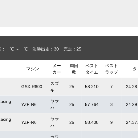
： ℃ ～ ℃
決勝出走：30
完走：25
メー
周回
ベスト
ベスト
マシン
タ
カー
数
タイム
ラップ
スズ
GSX-R600
25
58.210
7
24:28
キ
acing
ヤマ
YZF-R6
25
57.764
3
24:29
ハ
acing
ヤマ
YZF-R6
25
58.408
9
24:37
ハ
カワ