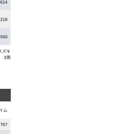
.614
.218
.550
スズキ
3周
イム
.767