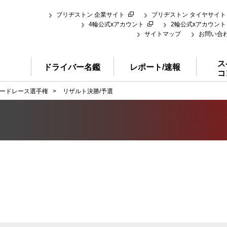
ブリヂストン 企業サイト
ブリヂストン タイヤサイト
4輪公式xアカウント
2輪公式xアカウント
サイトマップ
お問い合
ス
ドライバー名鑑
レポート/速報
コ
ードレース選手権
>
リザルト決勝/予選