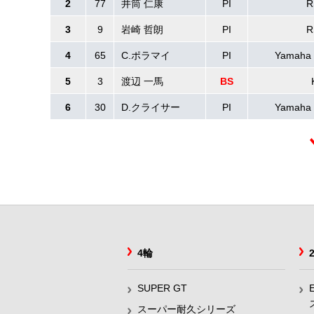
2
77
井筒 仁康
PI
R
3
9
岩崎 哲朗
PI
R
4
65
C.ポラマイ
PI
Yamaha 
5
3
渡辺 一馬
BS
6
30
D.クライサー
PI
Yamaha 
4輪
SUPER GT
スーパー耐久シリーズ