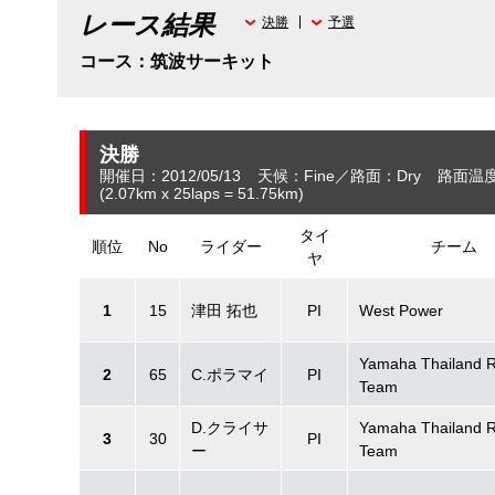
レース結果
決勝
予選
コース：筑波サーキット
決勝
開催日：2012/05/13
天候：Fine
路面：Dry
路面温度
(2.07
km
x 25laps = 51.75
km
)
タイ
順位
No
ライダー
チーム
ヤ
1
15
津田 拓也
PI
West Power
Yamaha Thailand R
2
65
C.ポラマイ
PI
Team
D.クライサ
Yamaha Thailand R
3
30
PI
ー
Team