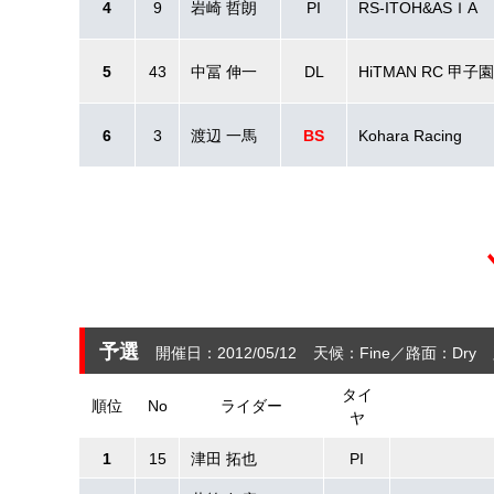
4
9
岩崎 哲朗
PI
RS-ITOH&ASＩA
5
43
中冨 伸一
DL
HiTMAN RC 甲
6
3
渡辺 一馬
BS
Kohara Racing
予選
開催日：2012/05/12
天候：Fine
路面：Dry
タイ
順位
No
ライダー
ヤ
1
15
津田 拓也
PI