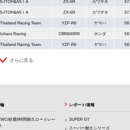
S-ITOH&ASＩA
ZX-6R
カワサキ
57
S-ITOH&ASＩA
ZX-6R
カワサキ
57
Thailand Racing Team
YZF-R6
ヤマハ
58
Kohara Racing
CBR600RR
ホンダ
58
Thailand Racing Team
YZF-R6
ヤマハ
58
さらに見る
2輪
レポート/速報
EWC/鈴鹿8時間耐久ロードレー
SUPER GT
ス
スーパー耐久シリーズ