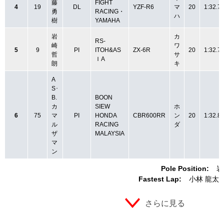
藤
FIGHT
4
19
DL
YZF-R6
マ
20
1:32.7
勇
RACING・
ハ
樹
YAMAHA
岩
カ
RS-
崎
ワ
5
9
PI
ITOH&AS
ZX-6R
20
1:32.7
哲
サ
ＩA
朗
キ
A
S･
B.
BOON
カ
SIEW
ホ
6
75
マ
PI
HONDA
CBR600RR
ン
20
1:32.8
ル
RACING
ダ
ザ
MALAYSIA
マ
ン
Pole Position:
岩
Fastest Lap:
小林 龍太
さらに見る