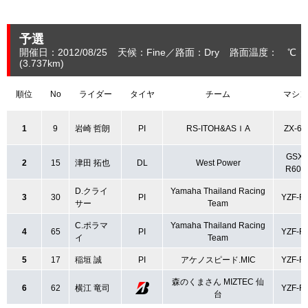
予選
開催日：2012/08/25
天候：Fine
路面：Dry
路面温度： ℃ 
(3.737
km
)
順位
No
ライダー
タイヤ
チーム
マシン
1
9
岩崎 哲朗
PI
RS-ITOH&ASＩA
ZX-6R
GSX-
2
15
津田 拓也
DL
West Power
R600
D.クライ
Yamaha Thailand Racing
3
30
PI
YZF-R
サー
Team
C.ポラマ
Yamaha Thailand Racing
4
65
PI
YZF-R
イ
Team
5
17
稲垣 誠
PI
アケノスピード.MIC
YZF-R
森のくまさん MIZTEC 仙
6
62
横江 竜司
YZF-R
台