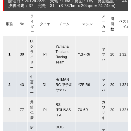
開催日：2012/08/26
天候：Fine
路面：Dry
路面温度： 44℃
決勝出走：37
完走：31
(3.737
km
x 20laps = 74.74
km
)
ラ
メ
周
イ
ー
ベスト
順位
No
タイヤ
チーム
マシン
回
ダ
カ
イム
数
ー
ー
D.
ク
Yamaha
ヤ
ラ
Thailand
1
30
PI
YZF-R6
マ
20
1:32.7
イ
Racing
ハ
サ
Team
ー
中
HiTMAN
ヤ
冨
2
43
DL
RC 甲子園
YZF-R6
マ
20
1:32.5
伸
ヤマハ
ハ
一
井
カ
RS-
筒
ワ
3
77
PI
ITOH&AS
ZX-6R
20
1:32.5
仁
サ
ＩA
康
キ
伊
DOG
ヤ