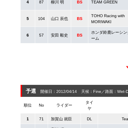
4
87
柳川 明
BS
TEAM GREEN
TOHO Racing with
5
104
山口 辰也
BS
MORIWAKI
ホンダ鈴鹿レーシン
6
57
安田 毅史
BS
ーム
予選
開催日：2012/04/14
天候：Fine
路面：Wet-D
タイ
順位
No
ライダー
ヤ
1
71
加賀山 就臣
DL
Te