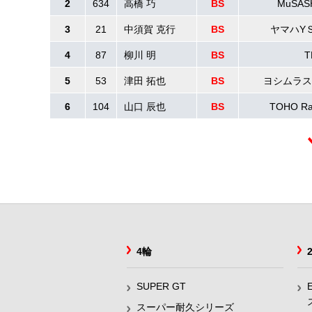
2
634
高橋 巧
BS
MuSAS
3
21
中須賀 克行
BS
ヤマハY
4
87
柳川 明
BS
T
5
53
津田 拓也
BS
ヨシムラス
6
104
山口 辰也
BS
TOHO Ra
4輪
SUPER GT
スーパー耐久シリーズ