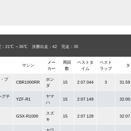
：21℃ ～36℃
決勝出走：42
完走：35
メー
周回
ベストタ
ベスト
マシン
タ
カー
数
イム
ラップ
ク・プ
ホン
CBR1000RR
15
2:07.044
3
31:59
ダ
ングチ
ヤマ
YZF-R1
15
2:07.149
32:00
ハ
スズ
GSX-R1000
15
2:07.128
32:07
キ
カワ