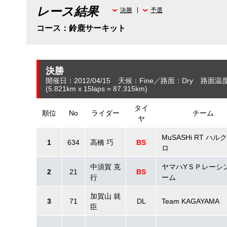
レース結果
決勝
予選
コース：鈴鹿サーキット
決勝
開催日：2012/04/15
天候：Fine
路面：Dry
路面温度
(5.821
km
x 15laps = 87.315
km
)
タイ
順位
No
ライダー
チーム
ヤ
MuSASHi RT ハル
1
634
高橋 巧
BS
ロ
中須賀 克
ヤマハYＳＰレーシ
2
21
BS
行
ーム
加賀山 就
3
71
DL
Team KAGAYAMA
臣