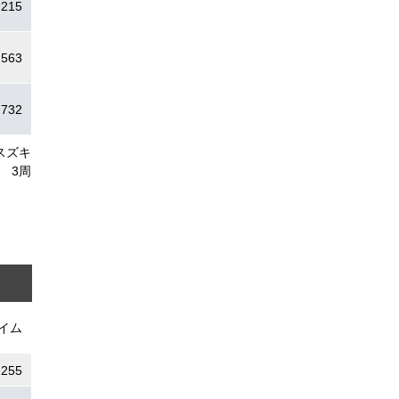
.215
.563
.732
スズキ
3周
イム
.255