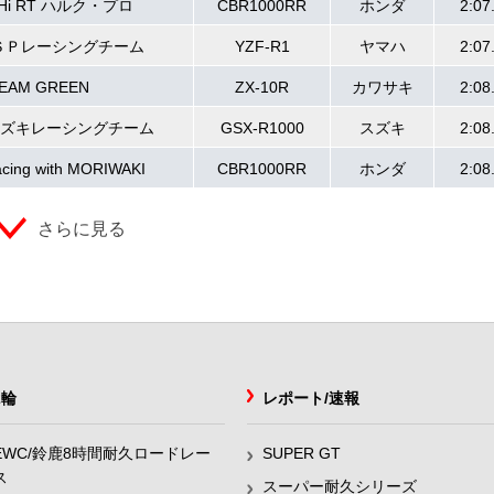
Hi RT ハルク・プロ
CBR1000RR
ホンダ
2:07
ＳＰレーシングチーム
YZF-R1
ヤマハ
2:07
EAM GREEN
ZX-10R
カワサキ
2:08
ズキレーシングチーム
GSX-R1000
スズキ
2:08
cing with MORIWAKI
CBR1000RR
ホンダ
2:08
さらに見る
2輪
レポート/速報
EWC/鈴鹿8時間耐久ロードレー
SUPER GT
ス
スーパー耐久シリーズ