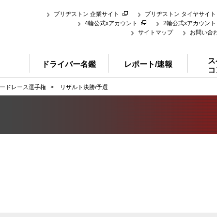
ブリヂストン 企業サイト
ブリヂストン タイヤサイト
4輪公式xアカウント
2輪公式xアカウント
サイトマップ
お問い合
ス
ドライバー名鑑
レポート/速報
コ
ードレース選手権
>
リザルト決勝/予選