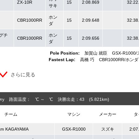
ZX-10R
15
2:08.869
32:22
サキ
ホン
CBR1000RR
15
2:09.648
32:38
ダ
グチ
ホン
CBR1000RR
15
2:09.656
32:38
ダ
Pole Position:
加賀山 就臣
GSX-R1000
Fastest Lap:
高橋 巧
CBR1000RR
ホンダ
さらに見る
ry
路面温度： ℃ ～ ℃
決勝出走：43
(5.821
km
)
チーム
マシン
メーカー
タ
am KAGAYAMA
GSX-R1000
スズキ
2:07