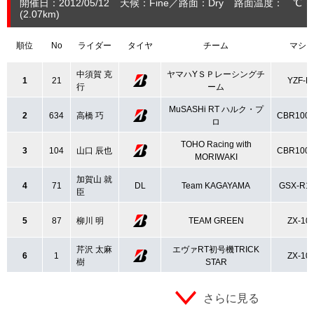
開催日：2012/05/12
天候：Fine
路面：Dry
路面温度： ℃ 
(2.07
km
)
順位
No
ライダー
タイヤ
チーム
マシ
中須賀 克
ヤマハYＳＰレーシングチ
1
21
YZF-R
行
ーム
MuSASHi RT ハルク・プ
2
634
高橋 巧
CBR100
ロ
TOHO Racing with
3
104
山口 辰也
CBR100
MORIWAKI
加賀山 就
4
71
DL
Team KAGAYAMA
GSX-R1
臣
5
87
柳川 明
TEAM GREEN
ZX-10
芹沢 太麻
エヴァRT初号機TRICK
6
1
ZX-10
樹
STAR
さらに見る