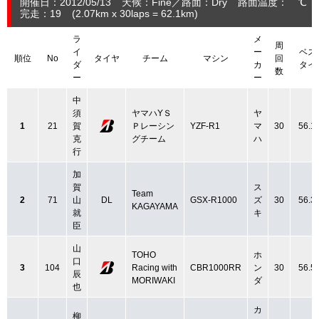
開催日：2012/05/13
天候：Fine
路面：Dry
路面温度： ℃ 
完走：19
(2.07
km
x 30laps = 62.1
km
)
ラ
メ
周
イ
ー
ベス
順位
No
タイヤ
チーム
マシン
回
ダ
カ
タイ
数
ー
ー
中
須
ヤマハYＳ
ヤ
1
21
賀
Ｐレーシン
YZF-R1
マ
30
56.1
克
グチーム
ハ
行
加
賀
ス
Team
2
71
山
DL
GSX-R1000
ズ
30
56.3
KAGAYAMA
就
キ
臣
山
TOHO
ホ
口
3
104
Racing with
CBR1000RR
ン
30
56.5
辰
MORIWAKI
ダ
也
カ
柳