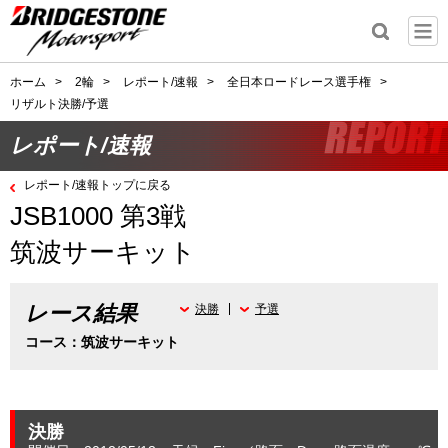
ホーム
>
2輪
>
レポート/速報
>
全日本ロードレース選手権
>
リザルト決勝/予選
レポート/速報
レポート/速報トップに戻る
JSB1000 第3戦
筑波サーキット
レース結果
決勝
予選
コース：筑波サーキット
決勝