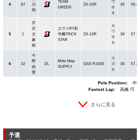
TEAM
ワ
4
87
川
ZX-10R
30
56.4
GREEN
サ
明
キ
芹
カ
沢
エヴァRT初
ワ
5
1
太
号機TRICK
ZX-10R
30
57.1
サ
麻
STAR
キ
樹
今
ス
野
Moto Map
6
32
DL
GSX-R1000
ズ
30
57.3
由
SUPPLY
キ
寛
Pole Position:
中
Fastest Lap:
高橋 巧
さらに見る
予選