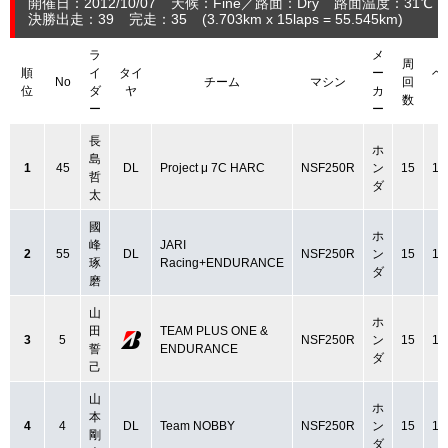
開催日：2012/10/07
天候：Fine
路面：Dry
路面温度：31℃ 
決勝出走：39
完走：35
(3.703
km
x 15laps = 55.545
km
)
ラ
メ
周
順
イ
タイ
ー
ベ
No
チーム
マシン
回
位
ダ
ヤ
カ
数
ー
ー
長
ホ
島
1
45
DL
Project μ 7C HARC
NSF250R
ン
15
1:
哲
ダ
太
國
ホ
峰
JARI
2
55
DL
NSF250R
ン
15
1:
琢
Racing+ENDURANCE
ダ
磨
山
ホ
田
TEAM PLUS ONE &
3
5
NSF250R
ン
15
1:
誓
ENDURANCE
ダ
己
山
ホ
本
4
4
DL
Team NOBBY
NSF250R
ン
15
1:
剛
ダ