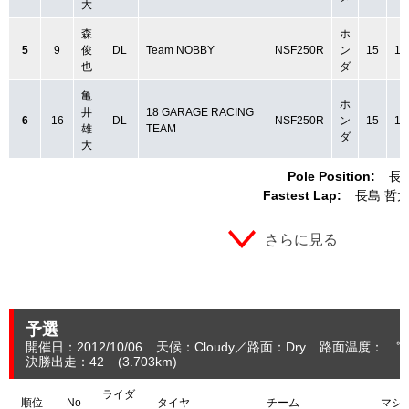
大
森
ホ
5
9
俊
DL
Team NOBBY
NSF250R
ン
15
1:
也
ダ
亀
ホ
井
18 GARAGE RACING
6
16
DL
NSF250R
ン
15
1:
雄
TEAM
ダ
大
Pole Position:
長
Fastest Lap:
長島 哲
さらに見る
予選
開催日：2012/10/06
天候：Cloudy
路面：Dry
路面温度： ℃
決勝出走：42
(3.703
km
)
ライダ
順位
No
タイヤ
チーム
マシ