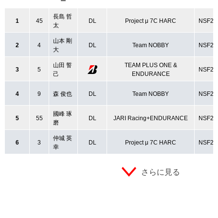
ー
長島 哲
1
45
DL
Project μ 7C HARC
NSF25
太
山本 剛
2
4
DL
Team NOBBY
NSF25
大
山田 誓
TEAM PLUS ONE &
3
5
NSF25
己
ENDURANCE
4
9
森 俊也
DL
Team NOBBY
NSF25
國峰 琢
5
55
DL
JARI Racing+ENDURANCE
NSF25
磨
仲城 英
6
3
DL
Project μ 7C HARC
NSF25
幸
さらに見る