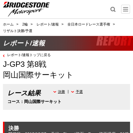
ホーム
>
2輪
>
レポート/速報
>
全日本ロードレース選手権
>
リザルト決勝/予選
レポート/速報
レポート/速報トップに戻る
J-GP3 第8戦
岡山国際サーキット
レース結果
決勝
予選
コース：岡山国際サーキット
決勝