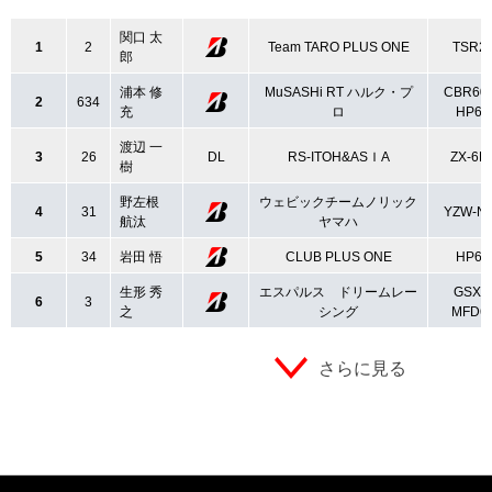
関口 太
1
2
Team TARO PLUS ONE
TSR2
郎
浦本 修
MuSASHi RT ハルク・プ
CBR60
2
634
充
ロ
HP6
渡辺 一
3
26
DL
RS-ITOH&ASＩA
ZX-6R
樹
野左根
ウェビックチームノリック
4
31
YZW-N
航汰
ヤマハ
5
34
岩田 悟
CLUB PLUS ONE
HP6
生形 秀
エスパルス ドリームレー
GSX-
6
3
之
シング
MFD6
さらに見る