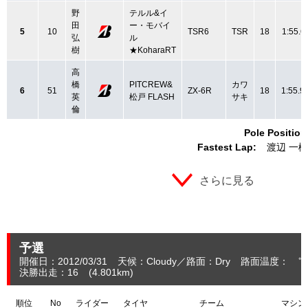
野
テルル&イ
田
ー・モバイ
5
10
TSR6
TSR
18
1:55.6
弘
ル
樹
★KoharaRT
高
橋
PITCREW&
カワ
6
51
ZX-6R
18
1:55.9
英
松戸 FLASH
サキ
倫
Pole Position
Fastest Lap:
渡辺 一樹
さらに見る
予選
開催日：2012/03/31
天候：Cloudy
路面：Dry
路面温度： ℃
決勝出走：16
(4.801
km
)
順位
No
ライダー
タイヤ
チーム
マシン