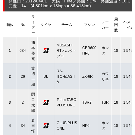
開催日：2012/04/01
天候：Fine
路面：Dry
路面温度：16℃ ～
完走：14
(4.801
km
x 18laps = 86.418
km
)
ラ
周
イ
メー
ベスト
順位
No
タイヤ
チーム
マシン
回
ダ
カー
イム
数
ー
浦
MuSASHi
本
CBR600
ホン
1
634
RT ハルク・
18
1:54.5
修
HP6
ダ
プロ
充
渡
RS-
辺
カワ
2
26
DL
ITOH&ASＩ
ZX-6R
18
1:54.5
一
サキ
A
樹
関
口
Team TARO
3
2
TSR2
TSR
18
1:54.7
太
PLUS ONE
郎
岩
CLUB PLUS
ホン
4
34
田
HP6
18
1:54.9
ONE
ダ
悟