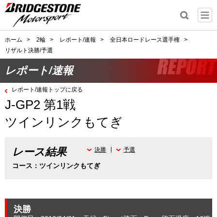
ホーム
>
2輪
>
レポート/速報
>
全日本ロードレース選手権
>
リザルト決勝/予選
レポート/速報
レポート/速報トップに戻る
J-GP2 第1戦
ツインリンクもてぎ
レース結果
決勝
予選
コース：ツインリンクもてぎ
決勝