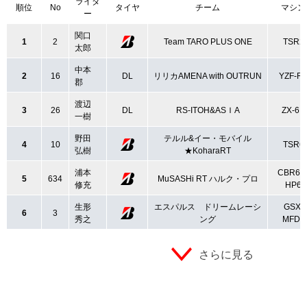
ライダ
順位
No
タイヤ
チーム
マシン
ー
関口
1
2
Team TARO PLUS ONE
TSR2
太郎
中本
2
16
DL
リリカAMENA with OUTRUN
YZF-R
郡
渡辺
3
26
DL
RS-ITOH&ASＩA
ZX-6R
一樹
野田
テルル&イー・モバイル
4
10
TSR6
弘樹
★KoharaRT
浦本
CBR60
5
634
MuSASHi RT ハルク・プロ
修充
HP6
生形
エスパルス ドリームレーシ
GSX-
6
3
秀之
ング
MFD6
さらに見る