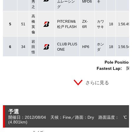
秀
ムレーシン
MFD6
キ
之
グ
高
橋
PITCREW&
ZX-
カワ
5
51
18
1:56.49
英
松戸 FLASH
6R
サキ
倫
岩
CLUB PLUS
ホン
6
34
田
HP6
18
1:56.54
ONE
ダ
悟
Pole Position
Fastest Lap:
関
さらに見る
予選
開催日：2012/08/04
天候：Fine
路面：Dry
路面温度： ℃ 
(4.801
km
)