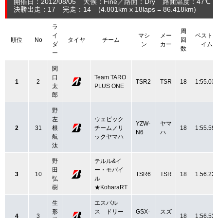
開催日：2012/08/05
天候：Fine
路面：Dry
路面温度：47℃ 
決勝出走：17
完走：14
(4.801
km
x 18laps = 86.418
km
)
ラ
周
イ
マシ
メー
ベスト
順位
No
タイヤ
チーム
回
ダ
ン
カー
イム
数
ー
関
口
Team TARO
1
2
TSR2
TSR
18
1:55.03
太
PLUS ONE
郎
野
左
ウェビック
YZW-
ヤマ
2
31
根
チームノリ
18
1:55.59
N6
ハ
航
ックヤマハ
汰
野
テルル&イ
田
ー・モバイ
3
10
TSR6
TSR
18
1:56.22
弘
ル
樹
★KoharaRT
生
エスパル
形
ス ドリー
GSX-
スズ
4
3
18
1:56.53