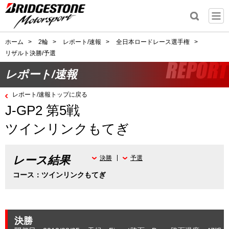
ホーム
>
2輪
>
レポート/速報
>
全日本ロードレース選手権
>
リザルト決勝/予選
レポート/速報
レポート/速報トップに戻る
J-GP2 第5戦
ツインリンクもてぎ
レース結果
決勝
予選
コース：ツインリンクもてぎ
決勝