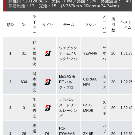
開催日：2012/08/26
天候：Fine
路面：Dry
路面温度： 49℃
決勝出走：17
完走：15
(3.737
km
x 20laps = 74.74
km
)
ラ
メ
周
イ
ー
ベストタ
順位
No
タイヤ
チーム
マシン
回
ダ
カ
イム
数
ー
ー
野
左
ウェビック
ヤ
1
31
根
チームノリ
YZW-N6
マ
20
1:31.780
航
ックヤマハ
ハ
汰
浦
MuSASHi
ホ
本
CBR600
2
634
RT ハル
ン
20
1:32.252
修
HP6
ク・プロ
ダ
充
生
エスパル
ス
形
ス ドリー
GSX-
3
3
ズ
20
1:32.431
秀
ムレーシン
MFD6
キ
之
グ
渡
カ
RS-
辺
ワ
4
26
DL
ITOH&AS
ZX-6R
20
1:32.506