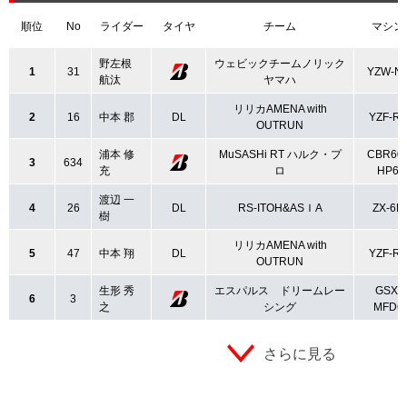
順位
No
ライダー
タイヤ
チーム
マシン
野左根
ウェビックチームノリック
1
31
YZW-N
航汰
ヤマハ
リリカAMENA with
2
16
中本 郡
DL
YZF-R6
OUTRUN
浦本 修
MuSASHi RT ハルク・プ
CBR60
3
634
充
ロ
HP6
渡辺 一
4
26
DL
RS-ITOH&ASＩA
ZX-6R
樹
リリカAMENA with
5
47
中本 翔
DL
YZF-R6
OUTRUN
生形 秀
エスパルス ドリームレー
GSX-
6
3
之
シング
MFD6
さらに見る