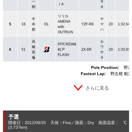
一
サ
ＩA
樹
キ
リリカ
中
ヤ
AMENA
5
16
本
DL
YZF-R6
マ
20
1:32.649
with
郡
ハ
OUTRUN
高
カ
PITCREW&
橋
ワ
6
51
松戸
ZX-6R
20
1:33.036
英
サ
FLASH
倫
キ
Pole Position:
野左
Fastest Lap:
野左根 航
さらに見る
予選
開催日：2012/08/25
天候：Fine
路面：Dry
路面温度： ℃ 
(3.737
km
)