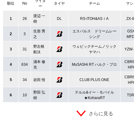
ライダ
順位
No
タイヤ
チーム
マシン
ー
渡辺 一
1
26
DL
RS-ITOH&ASＩA
ZX-6R
樹
生形 秀
エスパルス ドリームレー
GSX-
2
3
之
シング
MFD6
野左根
ウェビックチームノリック
3
31
YZW-N
航汰
ヤマハ
浦本 修
CBR60
4
634
MuSASHi RT ハルク・プロ
充
HP6
CBR60
5
34
岩田 悟
CLUB PLUS ONE
HP6
野田 弘
テルル&イー・モバイル
6
10
TSR6
樹
★KoharaRT
さらに見る