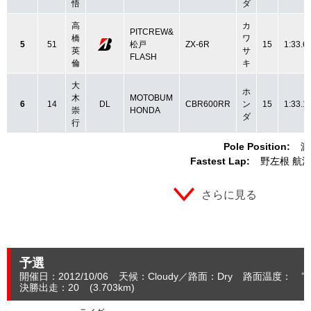
悟
ダ
高
カ
PITCREW&
橋
ワ
5
51
松戸
ZX-6R
15
1:33.6
英
サ
FLASH
倫
キ
大
ホ
木
MOTOBUM
6
14
DL
CBR600RR
ン
15
1:33.1
崇
HONDA
ダ
行
Pole Position:
渡
Fastest Lap:
野左根 航
さらに見る
予選
開催日：2012/10/06
天候：Cloudy
路面：Dry
路面温度： ℃
決勝出走：20
(3.703
km
)