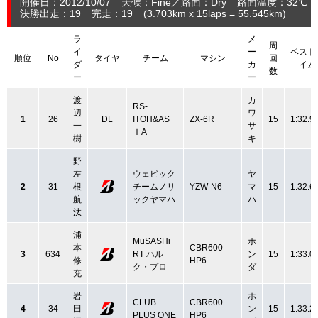
開催日：2012/10/07
天候：Fine
路面：Dry
路面温度：32℃ 
決勝出走：19
完走：19
(3.703
km
x 15laps = 55.545
km
)
ラ
メ
周
イ
ー
ベスト
順位
No
タイヤ
チーム
マシン
回
ダ
カ
イム
数
ー
ー
渡
カ
RS-
辺
ワ
1
26
DL
ITOH&AS
ZX-6R
15
1:32.9
一
サ
ＩA
樹
キ
野
左
ウェビック
ヤ
2
31
根
チームノリ
YZW-N6
マ
15
1:32.6
航
ックヤマハ
ハ
汰
浦
MuSASHi
ホ
本
CBR600
3
634
RT ハル
ン
15
1:33.0
修
HP6
ク・プロ
ダ
充
岩
ホ
CLUB
CBR600
4
34
田
ン
15
1:33.2
PLUS ONE
HP6