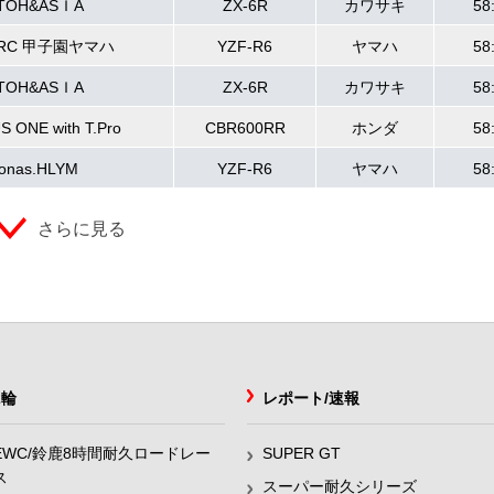
ITOH&ASＩA
ZX-6R
カワサキ
58
N RC 甲子園ヤマハ
YZF-R6
ヤマハ
58
ITOH&ASＩA
ZX-6R
カワサキ
58
 ONE with T.Pro
CBR600RR
ホンダ
58
ronas.HLYM
YZF-R6
ヤマハ
58
さらに見る
2輪
レポート/速報
EWC/鈴鹿8時間耐久ロードレー
SUPER GT
ス
スーパー耐久シリーズ