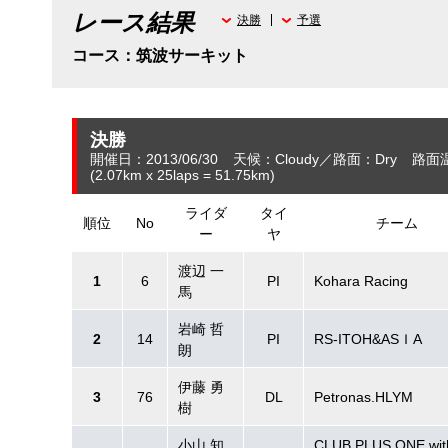
レース結果
決勝
予選
コース：筑波サーキット
決勝
開催日：2013/06/30
天候：Cloudy
路面：Dry
路面温
(2.07
km
x 25laps = 51.75
km
)
ライダ
タイ
順位
No
チーム
ー
ヤ
渡辺 一
1
6
PI
Kohara Racing
馬
岩崎 哲
2
14
PI
RS-ITOH&ASＩA
朗
伊藤 勇
3
76
DL
Petronas.HLYM
樹
小山 知
CLUB PLUS ONE wit