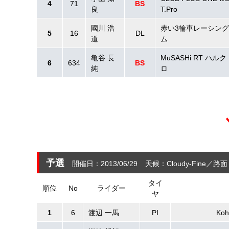
4
71
BS
良
T.Pro
國川 浩
赤い3輪車レーシン
5
16
DL
道
ム
亀谷 長
MuSASHi RT ハル
6
634
BS
純
ロ
予選
開催日：2013/06/29
天候：Cloudy-Fine
路面
タイ
順位
No
ライダー
ヤ
1
6
渡辺 一馬
PI
Koh