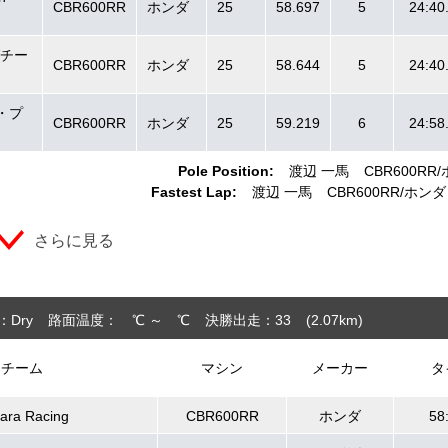
CBR600RR
ホンダ
25
58.697
5
24:40
グチー
CBR600RR
ホンダ
25
58.644
5
24:40
ク・プ
CBR600RR
ホンダ
25
59.219
6
24:58
Pole Position:
渡辺 一馬
CBR600RR
Fastest Lap:
渡辺 一馬
CBR600RR
ホンダ
さらに見る
：Dry
路面温度： ℃ ～ ℃
決勝出走：33
(2.07
km
)
チーム
マシン
メーカー
タ
ara Racing
CBR600RR
ホンダ
58