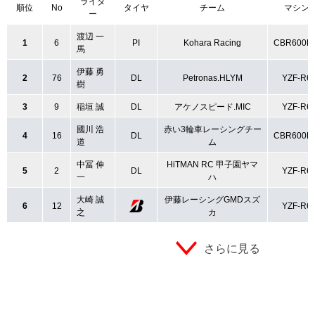
ライダ
順位
No
タイヤ
チーム
マシン
ー
渡辺 一
1
6
PI
Kohara Racing
CBR600R
馬
伊藤 勇
2
76
DL
Petronas.HLYM
YZF-R6
樹
3
9
稲垣 誠
DL
アケノスピード.MIC
YZF-R6
國川 浩
赤い3輪車レーシングチー
4
16
DL
CBR600R
道
ム
中冨 伸
HiTMAN RC 甲子園ヤマ
5
2
DL
YZF-R6
一
ハ
大崎 誠
伊藤レーシングGMDスズ
6
12
YZF-R6
之
カ
さらに見る