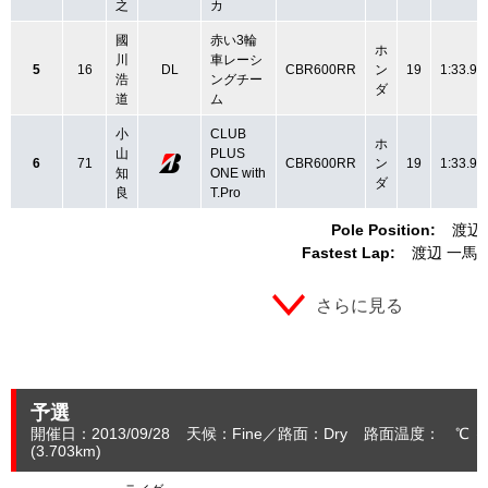
之
カ
國
赤い3輪
ホ
川
車レーシ
5
16
DL
CBR600RR
ン
19
1:33.91
浩
ングチー
ダ
道
ム
小
CLUB
ホ
山
PLUS
6
71
CBR600RR
ン
19
1:33.97
知
ONE with
ダ
良
T.Pro
Pole Position:
渡辺
Fastest Lap:
渡辺 一馬
さらに見る
予選
開催日：2013/09/28
天候：Fine
路面：Dry
路面温度： ℃ 
(3.703
km
)