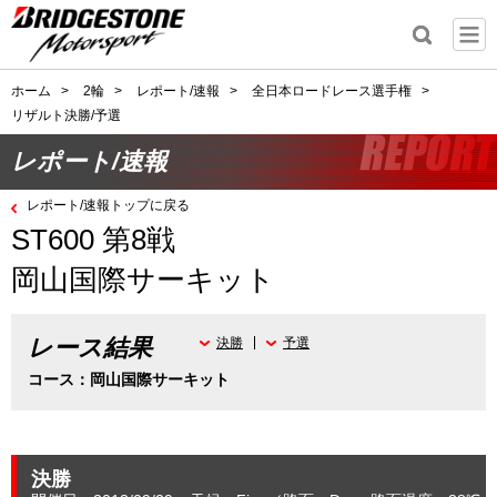
ホーム
>
2輪
>
レポート/速報
>
全日本ロードレース選手権
>
リザルト決勝/予選
レポート/速報
レポート/速報トップに戻る
ST600 第8戦
岡山国際サーキット
レース結果
決勝
予選
コース：岡山国際サーキット
決勝