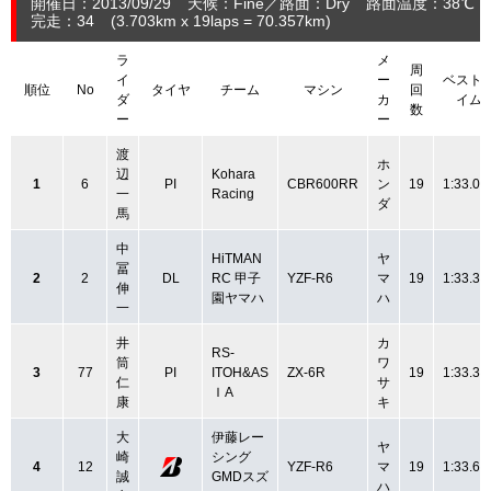
開催日：2013/09/29
天候：Fine
路面：Dry
路面温度：38℃
完走：34
(3.703
km
x 19laps = 70.357
km
)
ラ
メ
周
イ
ー
ベスト
順位
No
タイヤ
チーム
マシン
回
ダ
カ
イム
数
ー
ー
渡
ホ
辺
Kohara
1
6
PI
CBR600RR
ン
19
1:33.06
一
Racing
ダ
馬
中
HiTMAN
ヤ
冨
2
2
DL
RC 甲子
YZF-R6
マ
19
1:33.34
伸
園ヤマハ
ハ
一
井
カ
RS-
筒
ワ
3
77
PI
ITOH&AS
ZX-6R
19
1:33.38
仁
サ
ＩA
康
キ
大
伊藤レー
ヤ
崎
シング
4
12
YZF-R6
マ
19
1:33.63
誠
GMDスズ
ハ