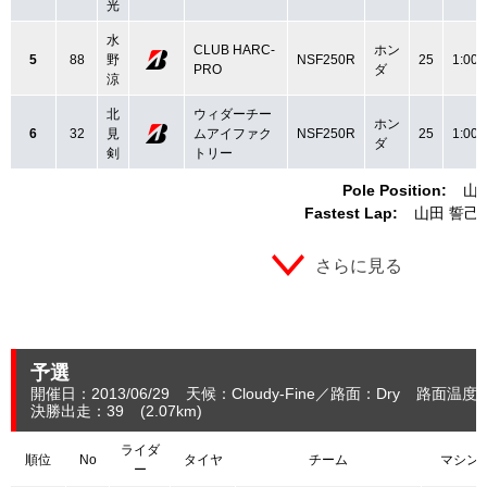
光
水
CLUB HARC-
ホン
5
88
野
NSF250R
25
1:00.
PRO
ダ
涼
北
ウィダーチー
ホン
6
32
見
ムアイファク
NSF250R
25
1:00.
ダ
剣
トリー
Pole Position:
山
Fastest Lap:
山田 誓己
さらに見る
予選
開催日：2013/06/29
天候：Cloudy-Fine
路面：Dry
路面温度：
決勝出走：39
(2.07
km
)
ライダ
順位
No
タイヤ
チーム
マシン
ー