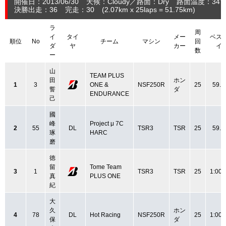
開催日：2013/06/30
天候：Cloudy
路面：Dry
路面温度：34℃
決勝出走：36
完走：30
(2.07
km
x 25laps = 51.75
km
)
ラ
周
イ
タイ
メー
ベス
順位
No
チーム
マシン
回
ダ
ヤ
カー
イ
数
ー
山
TEAM PLUS
田
ホン
1
3
ONE &
NSF250R
25
59.3
誓
ダ
ENDURANCE
己
國
峰
Project μ 7C
2
55
DL
TSR3
TSR
25
59.4
琢
HARC
磨
徳
留
Tome Team
3
1
TSR3
TSR
25
1:00.
真
PLUS ONE
紀
大
久
ホン
4
78
DL
Hot Racing
NSF250R
25
1:00.
保
ダ