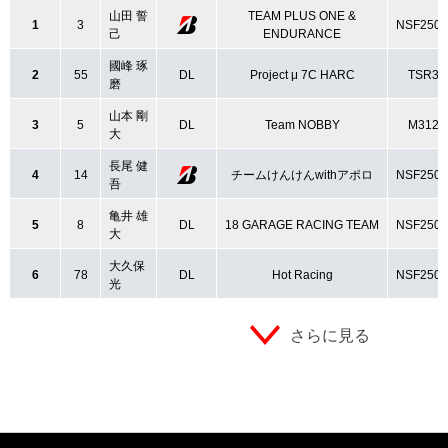
山田 誓
TEAM PLUS ONE &
1
3
NSF250
己
ENDURANCE
國峰 琢
2
55
DL
Project μ 7C HARC
TSR3
磨
山本 剛
3
5
DL
Team NOBBY
M312
大
長尾 健
4
14
チームけんけんwithアポロ
NSF250
吾
亀井 雄
5
8
DL
18 GARAGE RACING TEAM
NSF250
大
大久保
6
78
DL
Hot Racing
NSF250
光
さらに見る