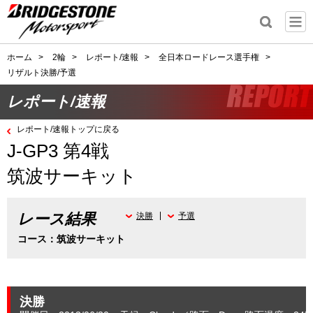
ホーム
>
2輪
>
レポート/速報
>
全日本ロードレース選手権
>
リザルト決勝/予選
レポート/速報
レポート/速報トップに戻る
J-GP3 第4戦
筑波サーキット
レース結果
決勝
予選
コース：筑波サーキット
決勝