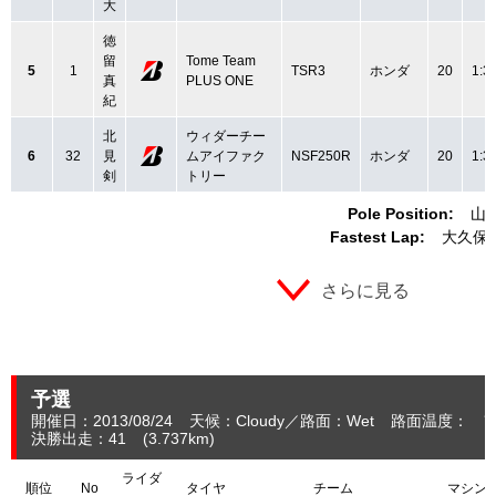
大
徳
留
Tome Team
5
1
TSR3
ホンダ
20
1:3
真
PLUS ONE
紀
北
ウィダーチー
6
32
見
ムアイファク
NSF250R
ホンダ
20
1:3
剣
トリー
Pole Position:
山
Fastest Lap:
大久保 
さらに見る
予選
開催日：2013/08/24
天候：Cloudy
路面：Wet
路面温度： ℃
決勝出走：41
(3.737
km
)
ライダ
順位
No
タイヤ
チーム
マシン