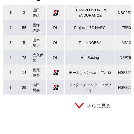
ー
山田
TEAM PLUS ONE &
1
3
NSC250
誓己
ENDURANCE
國峰
2
55
DL
Project μ 7C HARC
TSR3
琢磨
山本
3
5
DL
Team NOBBY
M312
剛大
大久保
4
78
DL
Hot Racing
NSF250
光
長尾
5
14
チームけんけんwithアポロ
NSF250
健吾
澁田
ウィダーチームアイファク
6
29
NSF250
晨央
トリー
さらに見る