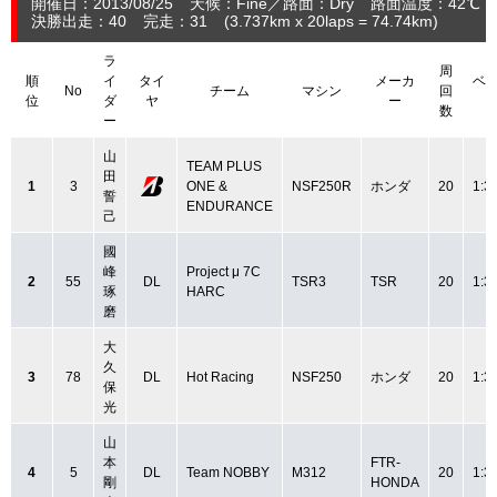
開催日：2013/08/25
天候：Fine
路面：Dry
路面温度：42℃ 
決勝出走：40
完走：31
(3.737
km
x 20laps = 74.74
km
)
ラ
周
順
イ
タイ
メーカ
ベ
No
チーム
マシン
回
位
ダ
ヤ
ー
数
ー
山
TEAM PLUS
田
1
3
ONE &
NSF250R
ホンダ
20
1:3
誓
ENDURANCE
己
國
峰
Project μ 7C
2
55
DL
TSR3
TSR
20
1:3
琢
HARC
磨
大
久
3
78
DL
Hot Racing
NSF250
ホンダ
20
1:3
保
光
山
本
FTR-
4
5
DL
Team NOBBY
M312
20
1:3
剛
HONDA