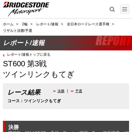
ホーム
>
2輪
>
レポート/速報
>
全日本ロードレース選手権
>
リザルト決勝/予選
レポート/速報
レポート/速報トップに戻る
ST600 第3戦
ツインリンクもてぎ
レース結果
決勝
予選
コース：ツインリンクもてぎ
決勝