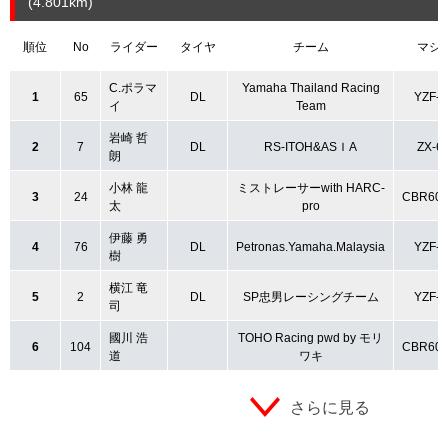
(4.801
km
)
順位
No
ライダー
タイヤ
チーム
マシ
C.ポラマ
Yamaha Thailand Racing
1
65
DL
YZF-
イ
Team
岩崎 哲
2
7
DL
RS-ITOH&ASＩA
ZX-6
朗
小林 龍
ミストレーサーwith HARC-
3
24
CBR60
太
pro
伊藤 勇
4
76
DL
Petronas.Yamaha.Malaysia
YZF-
樹
横江 竜
5
2
DL
SP忠男レーシングチーム
YZF-
司
國川 浩
TOHO Racing pwd by モリ
6
104
CBR60
道
ワキ
さらに見る