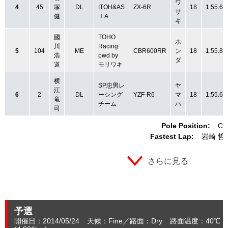
ワ
4
45
塚
DL
ITOH&AS
ZX-6R
18
1:55.68
サ
健
ＩA
キ
國
TOHO
ホ
川
Racing
5
104
ME
CBR600RR
ン
18
1:55.80
浩
pwd by
ダ
道
モリワキ
横
SP忠男レ
ヤ
江
6
2
DL
ーシング
YZF-R6
マ
18
1:55.64
竜
チーム
ハ
司
Pole Position:
C
Fastest Lap:
岩崎 哲
さらに見る
予選
開催日：2014/05/24
天候：Fine
路面：Dry
路面温度：40℃