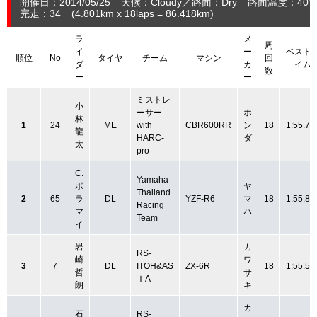
開催日：2014/05/25
天候：Cloudy
路面：Dry
路面温度：40
完走：34
(4.801
km
x 18laps = 86.418
km
)
ラ
メ
周
イ
ー
ベスト
順位
No
タイヤ
チーム
マシン
回
ダ
カ
イム
数
ー
ー
ミストレ
小
ーサー
ホ
林
1
24
ME
with
CBR600RR
ン
18
1:55.72
龍
HARC-
ダ
太
pro
C.
Yamaha
ポ
ヤ
Thailand
2
65
ラ
DL
YZF-R6
マ
18
1:55.80
Racing
マ
ハ
Team
イ
岩
カ
RS-
崎
ワ
3
7
DL
ITOH&AS
ZX-6R
18
1:55.57
哲
サ
ＩA
朗
キ
カ
石
RS-