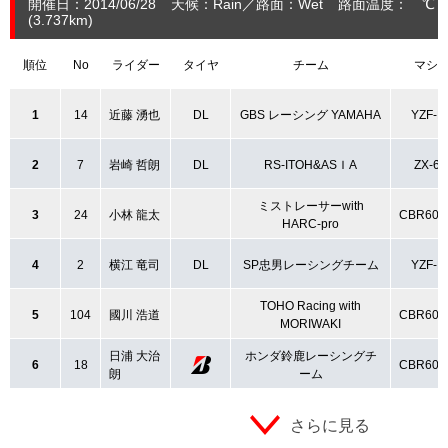
開催日：2014/06/28
天候：Rain
路面：Wet
路面温度： ℃ 
(3.737
km
)
順位
No
ライダー
タイヤ
チーム
マシ
1
14
近藤 湧也
DL
GBS レーシング YAMAHA
YZF-R
2
7
岩崎 哲朗
DL
RS-ITOH&ASＩA
ZX-6
ミストレーサーwith
3
24
小林 龍太
CBR600
HARC-pro
4
2
横江 竜司
DL
SP忠男レーシングチーム
YZF-R
TOHO Racing with
5
104
國川 浩道
CBR600
MORIWAKI
日浦 大治
ホンダ鈴鹿レーシングチ
6
18
CBR600
朗
ーム
さらに見る