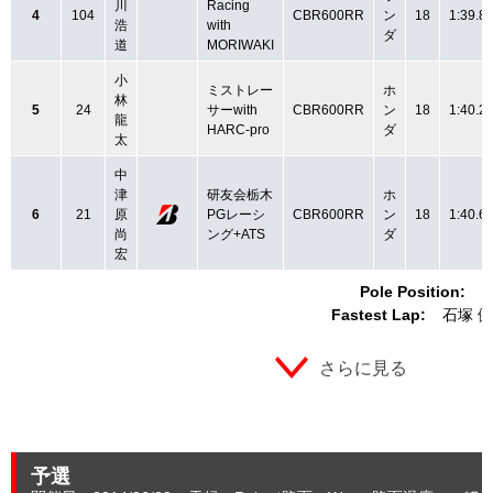
川
Racing
4
104
CBR600RR
ン
18
1:39.8
浩
with
ダ
道
MORIWAKI
小
ミストレー
ホ
林
5
24
サーwith
CBR600RR
ン
18
1:40.2
龍
HARC-pro
ダ
太
中
津
研友会栃木
ホ
6
21
原
PGレーシ
CBR600RR
ン
18
1:40.6
尚
ング+ATS
ダ
宏
Pole Position:
Fastest Lap:
石塚 健
さらに見る
予選