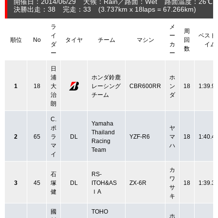
開催日：2014/06/29
天候：Rain
路面：Wet
路面温度：26℃ 
決勝出走：38
完走：33
(3.737
km
x 18laps = 67.266
km
)
ラ
メ
周
イ
ー
ベスト
順位
No
タイヤ
チーム
マシン
回
ダ
カ
イム
数
ー
ー
日
浦
ホンダ鈴鹿
ホ
1
18
大
レーシング
CBR600RR
ン
18
1:39.9
治
チーム
ダ
朗
C.
Yamaha
ポ
ヤ
Thailand
2
65
ラ
DL
YZF-R6
マ
18
1:40.4
Racing
マ
ハ
Team
イ
カ
石
RS-
ワ
3
45
塚
DL
ITOH&AS
ZX-6R
18
1:39.3
サ
健
ＩA
キ
國
TOHO
ホ