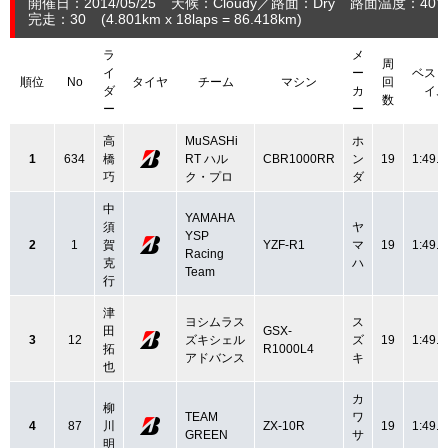
開催日：2014/05/25
天候：Cloudy
路面：Dry
路面温度：40
完走：30
(4.801
km
x 18laps = 86.418
km
)
ラ
メ
周
イ
ー
ベスト
順位
No
タイヤ
チーム
マシン
回
ダ
カ
イム
数
ー
ー
高
MuSASHi
ホ
1
634
橋
RT ハル
CBR1000RR
ン
19
1:49.4
巧
ク・プロ
ダ
中
YAMAHA
須
ヤ
YSP
2
1
賀
YZF-R1
マ
19
1:49.5
Racing
克
ハ
Team
行
津
ヨシムラス
ス
田
GSX-
3
12
ズキシェル
ズ
19
1:49.4
拓
R1000L4
アドバンス
キ
也
カ
柳
TEAM
ワ
4
87
川
ZX-10R
19
1:49.6
GREEN
サ
明