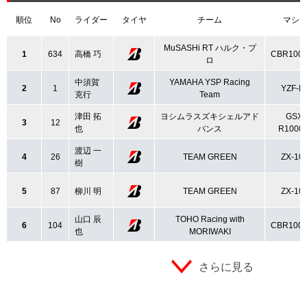
順位
No
ライダー
タイヤ
チーム
マシ
MuSASHi RT ハルク・プ
1
634
高橋 巧
CBR100
ロ
中須賀
YAMAHA YSP Racing
2
1
YZF-R
克行
Team
津田 拓
ヨシムラスズキシェルアド
GSX-
3
12
也
バンス
R1000
渡辺 一
4
26
TEAM GREEN
ZX-10
樹
5
87
柳川 明
TEAM GREEN
ZX-10
山口 辰
TOHO Racing with
6
104
CBR100
也
MORIWAKI
さらに見る