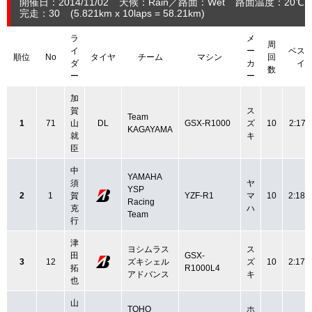
開催日：2014/11/02
天候：Rain
路面：Wet
路面温度：20℃
完走：30
(5.821
km
x 10laps = 58.21
km
)
ラ
メ
周
イ
ー
ベス
順位
No
タイヤ
チーム
マシン
回
ダ
カ
イ
数
ー
ー
加
賀
ス
Team
1
71
山
DL
GSX-R1000
ズ
10
2:17.
KAGAYAMA
就
キ
臣
中
YAMAHA
須
ヤ
YSP
2
1
賀
YZF-R1
マ
10
2:18.
Racing
克
ハ
Team
行
津
ヨシムラス
ス
田
GSX-
3
12
ズキシェル
ズ
10
2:17.
拓
R1000L4
アドバンス
キ
也
山
TOHO
ホ