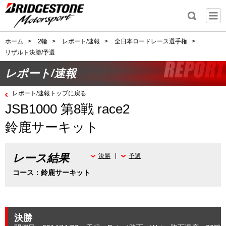
ホーム
>
2輪
>
レポート/速報
>
全日本ロードレース選手権
>
リザルト決勝/予選
レポート/速報
レポート/速報トップに戻る
JSB1000 第8戦 race2
鈴鹿サーキット
レース結果
決勝
予選
コース：鈴鹿サーキット
決勝