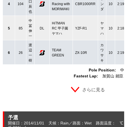
口
4
104
Racing with
CBR1000RR
ン
10
2:19.
辰
MORIWAKI
ダ
也
中
HiTMAN
ヤ
冨
5
85
DL
RC 甲子園
YZF-R1
マ
10
2:18.
伸
ヤマハ
ハ
一
渡
カ
辺
TEAM
ワ
6
26
ZX-10R
10
2:19.
一
GREEN
サ
樹
キ
Pole Position:
中
Fastest Lap:
加賀山 就臣
さらに見る
予選
開催日：2014/11/01
天候：Rain
路面：Wet
路面温度： ℃ 