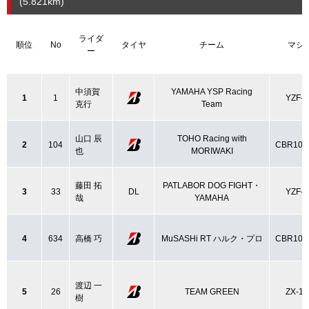
(5.821
km
)
ライダ
順位
No
タイヤ
チーム
マシ
ー
中須賀
YAMAHA YSP Racing
1
1
YZF-
克行
Team
山口 辰
TOHO Racing with
2
104
CBR100
也
MORIWAKI
藤田 拓
PATLABOR DOG FIGHT・
3
33
DL
YZF-
哉
YAMAHA
4
634
高橋 巧
MuSASHi RT ハルク・プロ
CBR100
渡辺 一
5
26
TEAM GREEN
ZX-1
樹