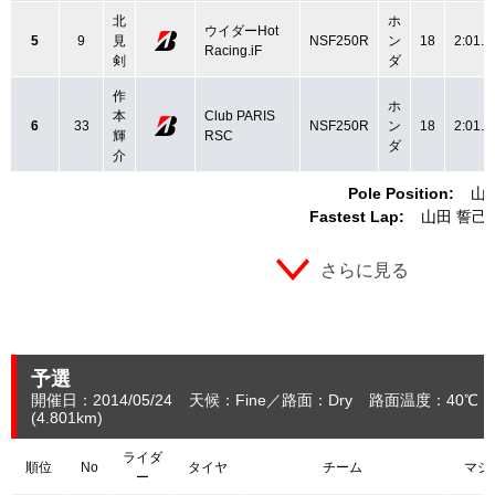
北
ホ
ウイダーHot
5
9
見
NSF250R
ン
18
2:01.8
Racing.iF
剣
ダ
作
ホ
本
Club PARIS
6
33
NSF250R
ン
18
2:01.8
輝
RSC
ダ
介
Pole Position:
山
Fastest Lap:
山田 誓己
さらに見る
予選
開催日：2014/05/24
天候：Fine
路面：Dry
路面温度：40℃
(4.801
km
)
ライダ
順位
No
タイヤ
チーム
マシ
ー