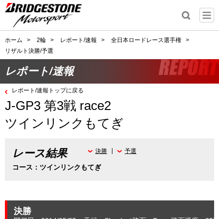
ホーム
>
2輪
>
レポート/速報
>
全日本ロードレース選手権
>
リザルト決勝/予選
レポート/速報
レポート/速報トップに戻る
J-GP3 第3戦 race2
ツインリンクもてぎ
レース結果
決勝
予選
コース：ツインリンクもてぎ
決勝