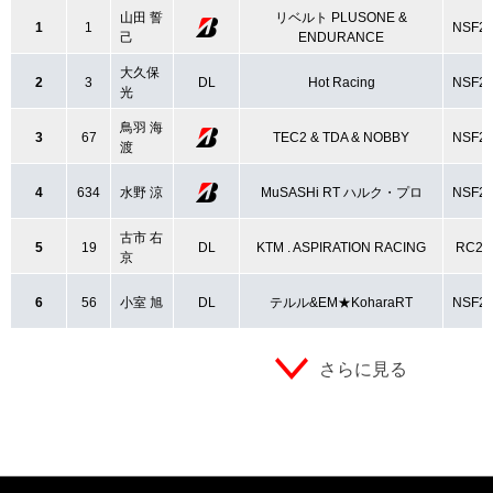
山田 誓
リベルト PLUSONE &
1
1
NSF2
己
ENDURANCE
大久保
2
3
DL
Hot Racing
NSF2
光
鳥羽 海
3
67
TEC2 & TDA & NOBBY
NSF2
渡
4
634
水野 涼
MuSASHi RT ハルク・プロ
NSF2
古市 右
5
19
DL
KTM . ASPIRATION RACING
RC25
京
6
56
小室 旭
DL
テルル&EM★KoharaRT
NSF2
さらに見る