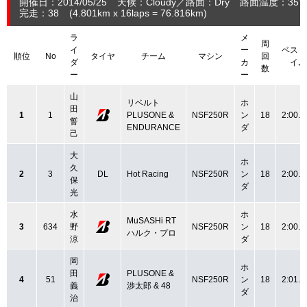
開催日：2014/05/25
天候：Cloudy
路面：Dry
路面温度：35
完走：38
(4.801
km
x 16laps = 76.816
km
)
ラ
メ
周
イ
ー
ベスト
順位
No
タイヤ
チーム
マシン
回
ダ
カ
イム
数
ー
ー
山
リベルト
ホ
田
1
1
PLUSONE &
NSF250R
ン
18
2:00.7
誓
ENDURANCE
ダ
己
大
ホ
久
2
3
DL
Hot Racing
NSF250R
ン
18
2:00.8
保
ダ
光
水
ホ
MuSASHi RT
3
634
野
NSF250R
ン
18
2:00.7
ハルク・プロ
涼
ダ
岡
ホ
田
PLUSONE &
4
51
NSF250R
ン
18
2:01.6
義
渉太郎 & 48
ダ
治