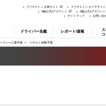
ブリヂストン 企業サイト
ブリヂストン タイヤサイト
4輪公式xアカウント
2輪公式xアカウント
サイトマップ
お問い合
ス
ドライバー名鑑
レポート/速報
コ
ードレース選手権
>
リザルト決勝/予選