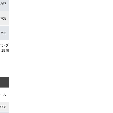
.267
.705
.793
ホンダ
18周
イム
.558