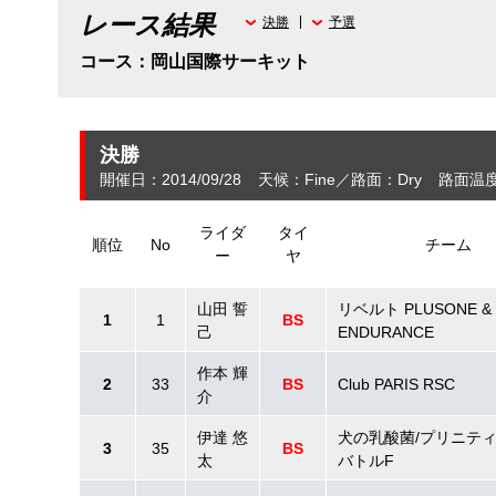
レース結果
決勝
予選
コース：岡山国際サーキット
決勝
開催日：2014/09/28
天候：Fine
路面：Dry
路面温度
ライダ
タイ
順位
No
チーム
ー
ヤ
山田 誓
リベルト PLUSONE &
1
1
BS
己
ENDURANCE
作本 輝
2
33
BS
Club PARIS RSC
介
伊達 悠
犬の乳酸菌/プリニティブ
3
35
BS
太
バトルF