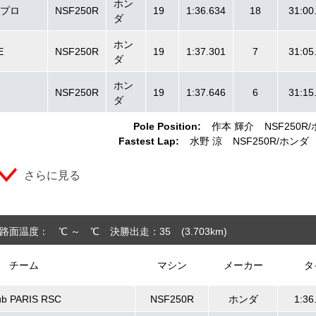
ホン
・プロ
NSF250R
19
1:36.634
18
31:00
ダ
ホン
E
NSF250R
19
1:37.301
7
31:05
ダ
ホン
NSF250R
19
1:37.646
6
31:15
ダ
Pole Position:
作本 輝介
NSF250R
Fastest Lap:
水野 涼
NSF250R
ホンダ
さらに見る
路面温度： ℃ ～ ℃
決勝出走：35
(3.703
km
)
チーム
マシン
メーカー
タ
ub PARIS RSC
NSF250R
ホンダ
1:36