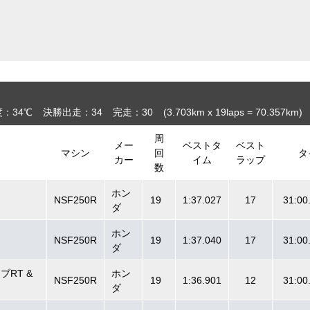
：34℃
決勝出走：34
完走：30
(3.703
km
x 19laps = 70.357
km
)
周
メー
ベストタ
ベスト
マシン
回
タ
カー
イム
ラップ
数
ホン
NSF250R
19
1:37.027
17
31:00
ダ
ホン
NSF250R
19
1:37.040
17
31:00
ダ
RT &
ホン
NSF250R
19
1:36.901
12
31:00
ダ