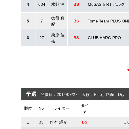
4
634
水野 涼
BS
MuSASHi RT ハルク
徳留 真
5
7
BS
Tome Team PLUS ON
紀
栗原 佳
6
27
BS
CLUB HARC-PRO
祐
予選
開催日：2014/09/27
天候：Fine
路面：Dry
タイ
順位
No
ライダー
ヤ
1
33
作本 輝介
BS
Cl