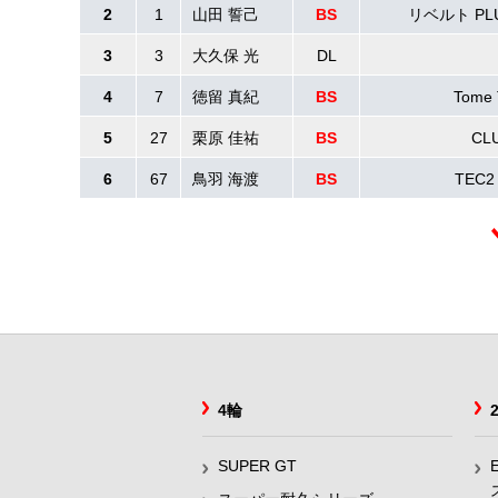
2
1
山田 誓己
BS
リベルト PLU
3
3
大久保 光
DL
4
7
徳留 真紀
BS
Tome
5
27
栗原 佳祐
BS
CL
6
67
鳥羽 海渡
BS
TEC2
4輪
SUPER GT