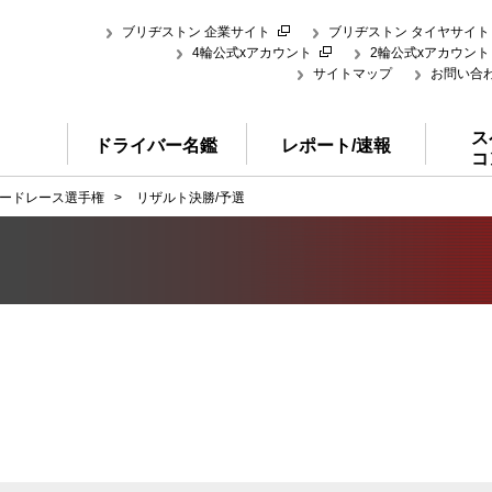
ブリヂストン 企業サイト
ブリヂストン タイヤサイト
4輪公式xアカウント
2輪公式xアカウント
サイトマップ
お問い合
ス
ドライバー名鑑
レポート/速報
コ
ードレース選手権
>
リザルト決勝/予選