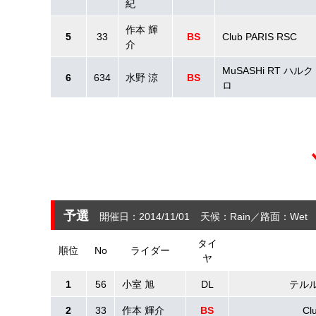
紀
作本 輝
5
33
BS
Club PARIS RSC
介
MuSASHi RT ハル
6
634
水野 涼
BS
ロ
予選
開催日：2014/11/01
天候：Rain
路面：Wet
タイ
順位
No
ライダー
ヤ
1
56
小室 旭
DL
テルル
2
33
作本 輝介
BS
Cl