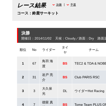
レース結果
決勝
予選
コース：鈴鹿サーキット
決勝
開催日：2014/11/02
天候：Cloudy
路面：Dry
路面
タイ
順位
No
ライダー
チーム
ヤ
鳥羽 海
1
67
BS
TEC2 & TDA & NOB
渡
岩戸 亮
2
31
BS
Club PARIS RSC
介
大久保
3
3
DL
ウイダーHot Racing
光
徳留 真
4
7
BS
Tome Team PLUS O