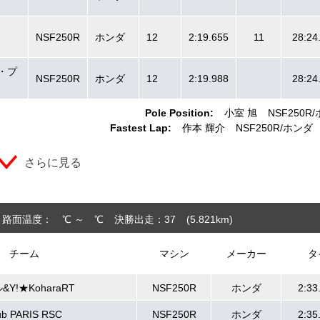
NSF250R
ホンダ
12
2:19.655
11
28:24
ク・プ
NSF250R
ホンダ
12
2:19.988
28:24
Pole Position:
小室 旭
NSF250R
Fastest Lap:
作本 輝介
NSF250R
ホンダ
さらに見る
路面温度： ℃ ～ ℃
決勝出走：37
(5.821
km
)
チーム
マシン
メーカー
タ
&Y!★KoharaRT
NSF250R
ホンダ
2:33
ub PARIS RSC
NSF250R
ホンダ
2:35