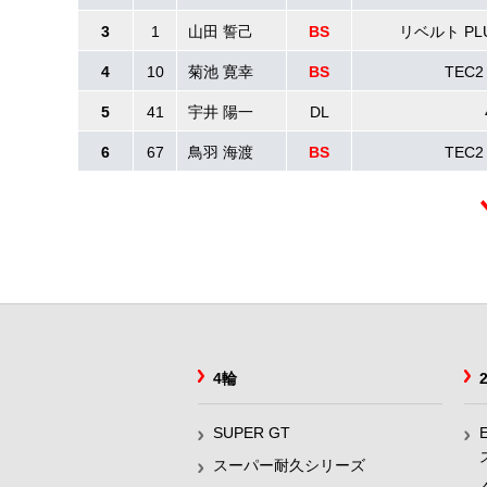
3
1
山田 誓己
BS
リベルト PLU
4
10
菊池 寛幸
BS
TEC2
5
41
宇井 陽一
DL
6
67
鳥羽 海渡
BS
TEC2
4輪
SUPER GT
スーパー耐久シリーズ