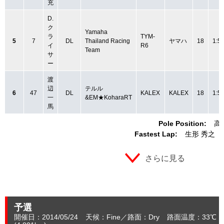
充
D.
ク
Yamaha
ラ
TYM-
5
7
DL
Thailand Racing
ヤマハ
18
1:5
イ
R6
Team
サ
ー
渡
辺
テルル
6
47
DL
KALEX
KALEX
18
1:5
一
&EM★KoharaRT
馬
Pole Position:
高
Fastest Lap:
生形 秀之
さらに見る
予選
開催日：2014/05/24
天候：Fine
路面：Dry
路面温度：33℃