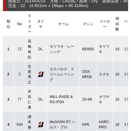
開催日：2014/05/25
天候：Cloudy
路面：Dry
路面温度：38
完走：22
(4.801
km
x 18laps = 86.418
km
)
ラ
周
順
イ
タイ
メーカ
ベ
No
チーム
マシン
回
位
ダ
ヤ
ー
数
ー
高
橋
モリワキ・レー
モリワ
1
72
DL
MD600
18
1:5
裕
シング
キ
紀
生
エスパルス ド
形
GSX-
2
2
リームレーシン
スズキ
18
1:5
秀
MFD6
グ
之
井
筒
WILL-RAISE &
カワサ
3
77
DL
ZX-6R
18
1:5
仁
RS-ITOH
キ
康
浦
本
MuSASHi RT ハ
HARC-
4
634
HP6
18
1:5
修
ルク・プロ
PRO.