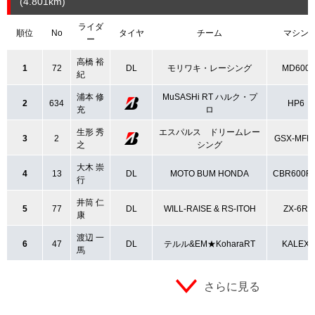
(4.801
km
)
ライダ
順位
No
タイヤ
チーム
マシン
ー
高橋 裕
1
72
DL
モリワキ・レーシング
MD600
紀
浦本 修
MuSASHi RT ハルク・プ
2
634
HP6
充
ロ
生形 秀
エスパルス ドリームレー
3
2
GSX-MFD
之
シング
大木 崇
4
13
DL
MOTO BUM HONDA
CBR600R
行
井筒 仁
5
77
DL
WILL-RAISE & RS-ITOH
ZX-6R
康
渡辺 一
6
47
DL
テルル&EM★KoharaRT
KALEX
馬
さらに見る