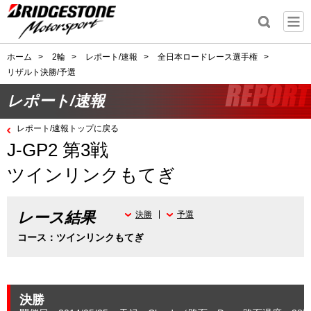
ホーム
>
2輪
>
レポート/速報
>
全日本ロードレース選手権
>
リザルト決勝/予選
レポート/速報
レポート/速報トップに戻る
J-GP2 第3戦
ツインリンクもてぎ
レース結果
決勝
予選
コース：ツインリンクもてぎ
決勝