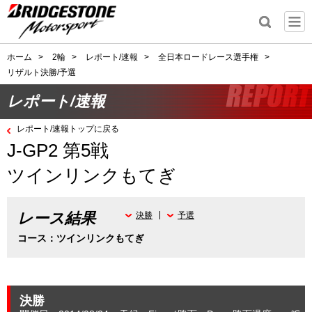
ホーム
>
2輪
>
レポート/速報
>
全日本ロードレース選手権
>
リザルト決勝/予選
レポート/速報
レポート/速報トップに戻る
J-GP2 第5戦
ツインリンクもてぎ
レース結果
決勝
予選
コース：ツインリンクもてぎ
決勝