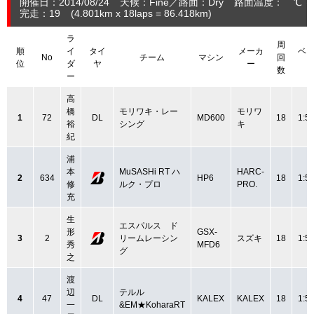
開催日：2014/08/24
天候：Fine
路面：Dry
路面温度： ℃ 
完走：19
(4.801
km
x 18laps = 86.418
km
)
ラ
周
順
イ
タイ
メーカ
ベ
No
チーム
マシン
回
位
ダ
ヤ
ー
数
ー
高
橋
モリワキ・レー
モリワ
1
72
DL
MD600
18
1:5
裕
シング
キ
紀
浦
本
MuSASHi RT ハ
HARC-
2
634
HP6
18
1:5
修
ルク・プロ
PRO.
充
生
エスパルス ド
形
GSX-
3
2
リームレーシン
スズキ
18
1:5
秀
MFD6
グ
之
渡
辺
テルル
4
47
DL
KALEX
KALEX
18
1:5
一
&EM★KoharaRT