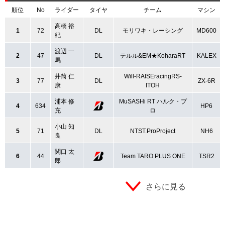
順位
No
ライダー
タイヤ
チーム
マシン
高橋 裕
1
72
DL
モリワキ・レーシング
MD600
紀
渡辺 一
2
47
DL
テルル&EM★KoharaRT
KALEX
馬
井筒 仁
Will-RAISEracingRS-
3
77
DL
ZX-6R
康
ITOH
浦本 修
MuSASHi RT ハルク・プ
4
634
HP6
充
ロ
小山 知
5
71
DL
NTST.ProProject
NH6
良
関口 太
6
44
Team TARO PLUS ONE
TSR2
郎
さらに見る