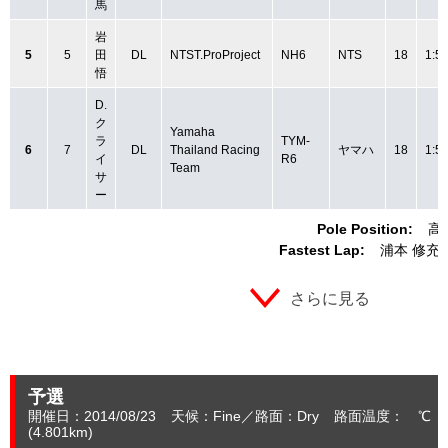
馬
岩
5
5
田
DL
NTST.ProProject
NH6
NTS
18
1:5
悟
D.
ク
Yamaha
ラ
TYM-
6
7
DL
Thailand Racing
ヤマハ
18
1:5
イ
R6
Team
サ
ー
Pole Position:
高
Fastest Lap:
浦本 修充
さらに見る
予選
開催日：2014/08/23
天候：Fine
路面：Dry
路面温度： ℃ 
(4.801
km
)